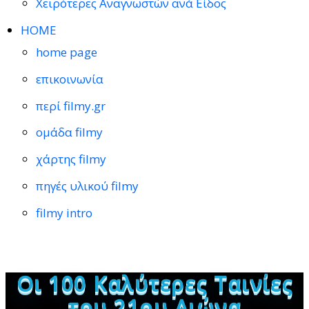
Χειρότερες Αναγνωστών ανά Είδος
HOME
home page
επικοινωνία
περί filmy.gr
ομάδα filmy
χάρτης filmy
πηγές υλικού filmy
filmy intro
Οι 100 Καλύτερες Ταινίες
του 21ου Αιώνα