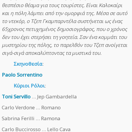
θεσπέσιο θέαμα για τους τουρίστες. Είναι Καλοκαίρι
και η πόλη λάμπει από την ομορφιά της. Μέσα σε αυτό
το ντεκόρ, ο Τζεπ Γκαμπαρντέλα συστήνεται ως ένας
65χρονος πετυχημένος δημοσιογράφος, που ο χρόνος
δεν του έχει στερήσει τη γοητεία. Σαν ένα κομμάτι του
μυστηρίου της πόλης, το παρελθόν του Τζεπ ανοίγεται
σιγά-σιγά αποκαλύπτοντας τα μυστικά του.
Σκηνοθεσία
:
Paolo Sorrentino
Κύριοι Ρόλοι
:
Toni Servillo
… Jep Gambardella
Carlo Verdone … Romano
Sabrina Ferilli … Ramona
Carlo Buccirosso … Lello Cava