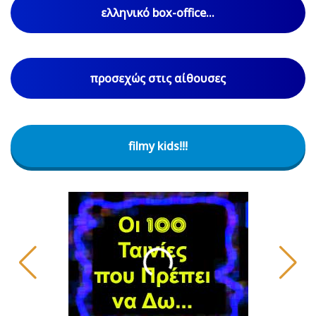
ελληνικό box-office...
προσεχώς στις αίθουσες
filmy kids!!!