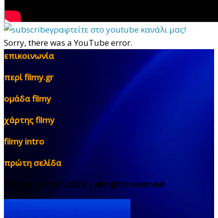
γραφτείτε στο youtube κανάλι μας!
Sorry, there was a YouTube error.
επικοινωνία
περί filmy.gr
ομάδα filmy
χάρτης filmy
filmy intro
πρώτη σελίδα
filmy.gr © 2017-2025 | all rights reserved