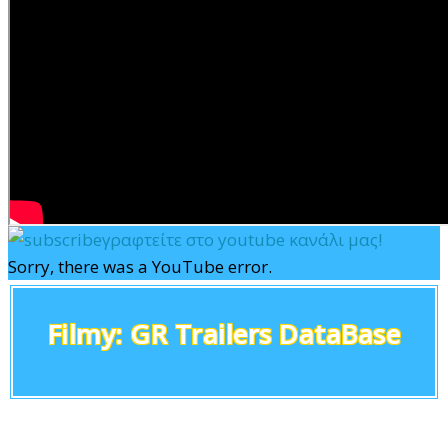
γραφτείτε στο youtube κανάλι μας!
Sorry, there was a YouTube error.
Filmy: GR Trailers DataBase
τρειλερ ταινιων τρειλερ ταινιων 2024 trailer ταινιων