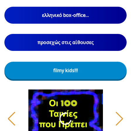
ελληνικό box-office...
προσεχώς στις αίθουσες
filmy kids!!!