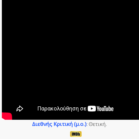
Διεθνής Κριτική (μ.ο.)
: Θετική.