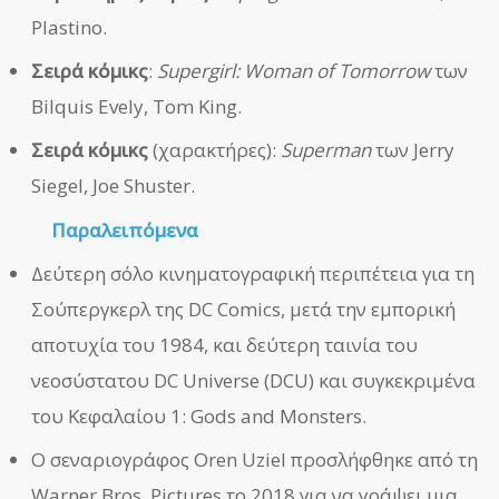
Plastino.
Σειρά κόμικς
:
Supergirl: Woman of Tomorrow
των
Bilquis Evely, Tom King.
Σειρά κόμικς
(χαρακτήρες):
Superman
των Jerry
Siegel, Joe Shuster.
Παραλειπόμενα
Δεύτερη σόλο κινηματογραφική περιπέτεια για τη
Σούπεργκερλ της DC Comics, μετά την εμπορική
αποτυχία του 1984, και δεύτερη ταινία του
νεοσύστατου DC Universe (DCU) και συγκεκριμένα
του Κεφαλαίου 1: Gods and Monsters.
Ο σεναριογράφος Oren Uziel προσλήφθηκε από τη
Warner Bros. Pictures το 2018 για να γράψει μια