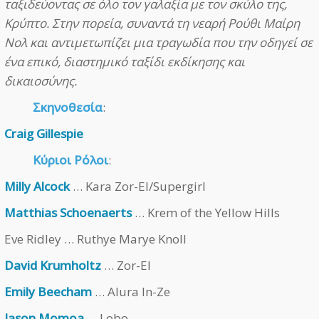
ταξιδεύοντας σε όλο τον γαλαξία με τον σκύλο της,
Κρύπτο. Στην πορεία, συναντά τη νεαρή Ρούθι Μαίρη
Νολ και αντιμετωπίζει μια τραγωδία που την οδηγεί σε
ένα επικό, διαστημικό ταξίδι εκδίκησης και
δικαιοσύνης.
Σκηνοθεσία
:
Craig Gillespie
Κύριοι Ρόλοι
:
Milly Alcock
… Kara Zor-El/Supergirl
Matthias Schoenaerts
… Krem of the Yellow Hills
Eve Ridley … Ruthye Marye Knoll
David Krumholtz
… Zor-El
Emily Beecham
… Alura In-Ze
Jason Momoa
… Lobo