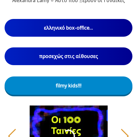
Alexandra Lamy ⭐ Αυτό που Ξέρουν οι Γυναίκες
ελληνικό box-office...
προσεχώς στις αίθουσες
filmy kids!!!