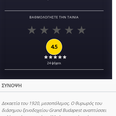
ΒΑΘΜΟΛΟΓΉΣΤΕ ΤΗΝ ΤΑΙΝΊΑ
4.5
24 ψήφοι
ΣΥΝΟΨΗ
Δεκαετία του 1920, μεσοπόλεμος. Ο θυρωρός του
διάσημου ξενοδοχείου Grand Budapest αναπτύσσει