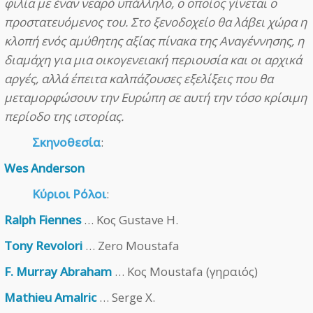
φιλία με έναν νεαρό υπάλληλο, ο οποίος γίνεται ο
προστατευόμενος του. Στο ξενοδοχείο θα λάβει χώρα η
κλοπή ενός αμύθητης αξίας πίνακα της Αναγέννησης, η
διαμάχη για μια οικογενειακή περιουσία και οι αρχικά
αργές, αλλά έπειτα καλπάζουσες εξελίξεις που θα
μεταμορφώσουν την Ευρώπη σε αυτή την τόσο κρίσιμη
περίοδο της ιστορίας.
Σκηνοθεσία
:
Wes Anderson
Κύριοι Ρόλοι
:
Ralph Fiennes
… Κος Gustave H.
Tony Revolori
… Zero Moustafa
F. Murray Abraham
… Κος Moustafa (γηραιός)
Mathieu Amalric
… Serge X.