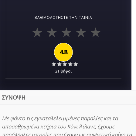
ΒΑΘΜΟΛΟΓΉΣΤΕ ΤΗΝ ΤΑΙΝΊΑ
4.8
21 ψήφοι
ΣΥΝΟΨΗ
Με φόντο τις εγκαταλελειμμένες παραλίες και τα
αποσαθρωμένα κτήρια του Κόνι Άιλαντ, έχουμε
παράλληλες ιστορίες που έχουν ως συνδετικό κρίκο τη