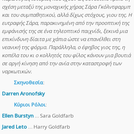
σχέση µεταξύ της µοναχικής χήρας Σάρα Γκόλντφαρµπ
και του συµπαθητικού, αλλά δίχως στόχους, γιου της. Η
ευτραφής Σάρα, παρακινηµένη από την προοπτική της
εµφάνισής της σε ένα τηλεοπτικό παιχνίδι, ξεκινά µια
επικίνδυνη δίαιτα µε χάπια ώστε να επανέλθει στη
νεανική της φόρµα. Παράλληλα, ο έφηβος γιος της, η
κοπέλα του κι ο κολλητός του φίλος κάνουν µια βουτιά
σε αργή κίνηση από την ανία στην καταστροφή των
ναρκωτικών.
Σκηνοθεσία
:
Darren Aronofsky
Κύριοι Ρόλοι
:
Ellen Burstyn
… Sara Goldfarb
Jared Leto
… Harry Goldfarb