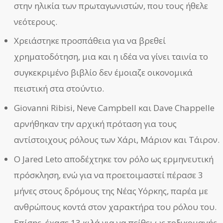
στην ηλικία των πρωταγωνιστών, που τους ήθελε
νεότερους.
Χρειάστηκε προσπάθεια για να βρεθεί
χρηματοδότηση, μια και η ιδέα να γίνει ταινία το
συγκεκριμένο βιβλίο δεν έμοιαζε οικονομικά
πειστική στα στούντιο.
Giovanni Ribisi, Neve Campbell και Dave Chappelle
αρνήθηκαν την αρχική πρόταση για τους
αντίστοιχους ρόλους των Χάρι, Μάριον και Τάιρον.
Ο Jared Leto αποδέχτηκε τον ρόλο ως ερμηνευτική
πρόσκληση, ενώ για να προετοιμαστεί πέρασε 3
μήνες στους δρόμους της Νέας Υόρκης, παρέα με
ανθρώπους κοντά στον χαρακτήρα του ρόλου του.
Επίσης, έχασε 13 κιλά για να πείθει ως τοξικομανής.