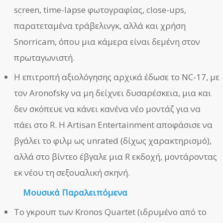
screen, time-lapse φωτογραφίας, close-ups,
παρατεταμένα τράβελινγκ, αλλά και χρήση
Snorricam, όπου μια κάμερα είναι δεμένη στον
πρωταγωνιστή.
Η επιτροπή αξιολόγησης αρχικά έδωσε το NC-17, με
τον Aronofsky να μη δείχνει δυσαρέσκεια, μια και
δεν σκόπευε να κάνει κανένα νέο μοντάζ για να
πάει στο R. Η Artisan Entertainment αποφάσισε να
βγάλει το φιλμ ως unrated (δίχως χαρακτηρισμό),
αλλά στο βίντεο έβγαλε μια R εκδοχή, μοντάροντας
εκ νέου τη σεξουαλική σκηνή.
Μουσικά Παραλειπόμενα
Το γκρουπ των Kronos Quartet (ιδρυμένο από το