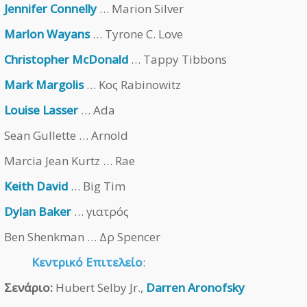
Jennifer Connelly
… Marion Silver
Marlon Wayans
… Tyrone C. Love
Christopher McDonald
… Tappy Tibbons
Mark Margolis
… Κος Rabinowitz
Louise Lasser
… Ada
Sean Gullette … Arnold
Marcia Jean Kurtz … Rae
Keith David
… Big Tim
Dylan Baker
… γιατρός
Ben Shenkman … Δρ Spencer
Κεντρικό Επιτελείο
:
Σενάριο:
Hubert Selby Jr.,
Darren Aronofsky