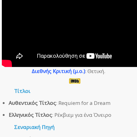
Διεθνής Κριτική (μ.ο.)
: Θετική.
Τίτλοι
Αυθεντικός Τίτλος
: Requiem for a Dream
Ελληνικός Τίτλος
: Ρέκβιεμ για ένα Όνειρο
Σεναριακή Πηγή