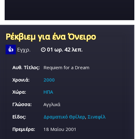
Ρέκβιεμ για ένα Όνειρο
👍
Εγχρ.
01 ωρ. 42 λεπ.
Αυθ. Τίτλος:
Requiem for a Dream
Χρονιά:
2000
Χώρα:
ΗΠΑ
Γλώσσα:
Αγγλικά
Είδος:
Δραματικό Θρίλερ
,
Σινεφίλ
Πρεμιέρα:
18 Μαΐου 2001