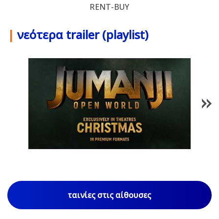
RENT-BUY
|
νεότερα trailer (playlist)
1
/
85
ταινίες στις αίθουσες