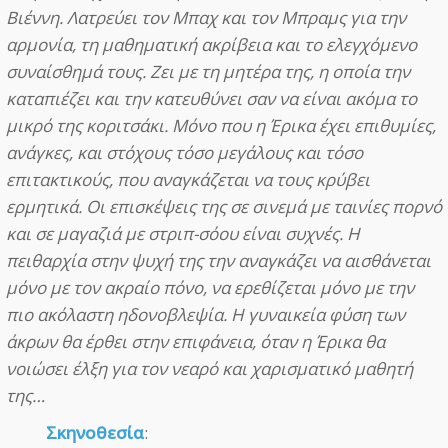
Βιέννη. Λατρεύει τον Μπαχ και τον Μπραμς για την
αρμονία, τη μαθηματική ακρίβεια και το ελεγχόμενο
συναίσθημά τους. Ζει με τη μητέρα της, η οποία την
καταπιέζει και την κατευθύνει σαν να είναι ακόμα το
μικρό της κοριτσάκι. Μόνο που η Έρικα έχει επιθυμίες,
ανάγκες, και στόχους τόσο μεγάλους και τόσο
επιτακτικούς, που αναγκάζεται να τους κρύβει
ερμητικά. Oι επισκέψεις της σε σινεμά με ταινίες πορνό
και σε μαγαζιά με στριπ-σόου είναι συχνές. Η
πειθαρχία στην ψυχή της την αναγκάζει να αισθάνεται
μόνο με τον ακραίο πόνο, να ερεθίζεται μόνο με την
πιο ακόλαστη ηδονοβλεψία. Η γυναικεία φύση των
άκρων θα έρθει στην επιφάνεια, όταν η Έρικα θα
νοιώσει έλξη για τον νεαρό και χαρισματικό μαθητή
της…
Σκηνοθεσία
: