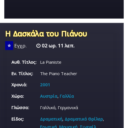
Η Δασκάλα του Πιάνου
⭐
Εγχρ.
02 ωρ. 11 λεπ.
Αυθ. Τίτλος:
La Pianiste
Εν. Τίτλος:
The Piano Teacher
Χρονιά:
2001
Χώρα:
Αυστρία
,
Γαλλία
Γλώσσα:
Γαλλικά, Γερμανικά
Είδος:
Δραματική
,
Δραματικό Θρίλερ
,
Ερωτική
,
Μουσική
,
Σινεφίλ