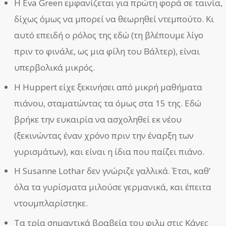
Η Eva Green εμφανίζεται για πρώτη φορά σε ταινία,
δίχως όμως να μπορεί να θεωρηθεί ντεμπούτο. Κι
αυτό επειδή ο ρόλος της εδώ (τη βλέπουμε λίγο
πριν το φινάλε, ως μια φίλη του Βάλτερ), είναι
υπερβολικά μικρός.
Η Huppert είχε ξεκινήσει από μικρή μαθήματα
πιάνου, σταματώντας τα όμως στα 15 της. Εδώ
βρήκε την ευκαιρία να ασχοληθεί εκ νέου
(ξεκινώντας έναν χρόνο πριν την έναρξη των
γυρισμάτων), και είναι η ίδια που παίζει πιάνο.
Η Susanne Lothar δεν γνώριζε γαλλικά. Έτσι, καθ’
όλα τα γυρίσματα μιλούσε γερμανικά, και έπειτα
ντουμπλαρίστηκε.
Τα τρία σημαντικά βραβεία του φιλμ στις Κάνες