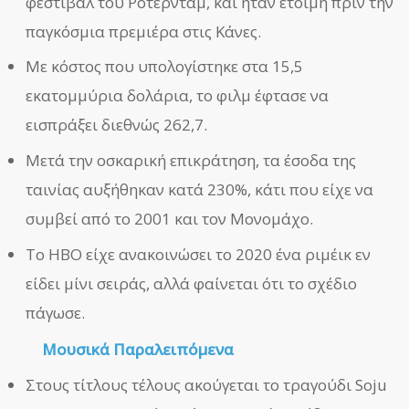
φεστιβάλ του Ρότερνταμ, και ήταν έτοιμη πριν την
παγκόσμια πρεμιέρα στις Κάνες.
Με κόστος που υπολογίστηκε στα 15,5
εκατομμύρια δολάρια, το φιλμ έφτασε να
εισπράξει διεθνώς 262,7.
Μετά την οσκαρική επικράτηση, τα έσοδα της
ταινίας αυξήθηκαν κατά 230%, κάτι που είχε να
συμβεί από το 2001 και τον Μονομάχο.
Το HBO είχε ανακοινώσει το 2020 ένα ριμέικ εν
είδει μίνι σειράς, αλλά φαίνεται ότι το σχέδιο
πάγωσε.
Μουσικά Παραλειπόμενα
Στους τίτλους τέλους ακούγεται το τραγούδι Soju