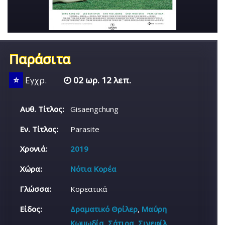
Παράσιτα
⭐
Εγχρ.
02 ωρ. 12 λεπ.
Αυθ. Τίτλος:
Gisaengchung
Εν. Τίτλος:
Parasite
Χρονιά:
2019
Χώρα:
Νότια Κορέα
Γλώσσα:
Κορεατικά
Είδος:
Δραματικό Θρίλερ
,
Μαύρη
Κωμωδία
,
Σάτιρα
,
Σινεφίλ