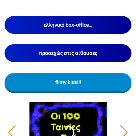
ελληνικό box-office...
προσεχώς στις αίθουσες
filmy kids!!!