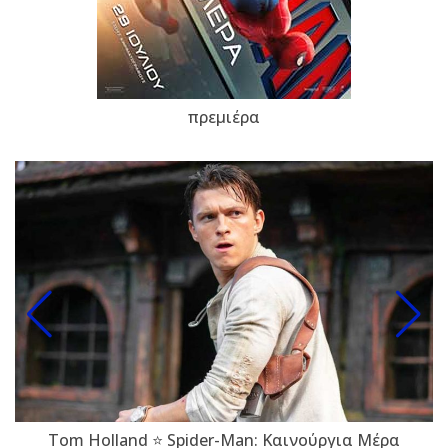
πρεμιέρα
Tom Holland ⭐ Spider-Man: Καινούργια Μέρα