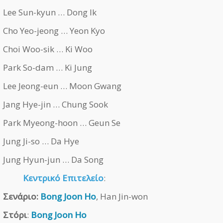
Lee Sun-kyun … Dong Ik
Cho Yeo-jeong … Yeon Kyo
Choi Woo-sik … Ki Woo
Park So-dam … Ki Jung
Lee Jeong-eun … Moon Gwang
Jang Hye-jin … Chung Sook
Park Myeong-hoon … Geun Se
Jung Ji-so … Da Hye
Jung Hyun-jun … Da Song
Κεντρικό Επιτελείο
:
Σενάριο:
Bong Joon Ho
, Han Jin-won
Στόρι
:
Bong Joon Ho