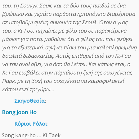
του, τη Σουνγκ-Σουκ, και τα δύο τους παιδιά σε ένα
βρώμικο και γεμάτο παράσιτα ημιυπόγειο διαμέρισμα
σε υποβαθμισμένη συνοικία της Σεούλ. Όταν ο γιος
του, ο Κι-Γου, πηγαίνει με φίλο του σε παρακείμενο
μάρκετ για ποτά, μαθαίνει ότι ο φίλος του που φεύγει
για το εξωτερικό, αφήνει πίσω του μια καλοπληρωμένη
δουλειά διδασκαλίας. Αυτός επιθυμεί από τον Κι-Γου
να την αναλάβει, για όσο θα λείπει. Και κάπως έτσι, ο
Κι-Γου εισβάλει στην πάμπλουτη ζωή της οικογένειας
Παρκ, με τη δική του οικογένεια να καιροφυλακτεί
κάπου εκεί τριγύρω…
Σκηνοθεσία
:
Bong Joon Ho
Κύριοι Ρόλοι
:
Song Kang-ho … Ki Taek