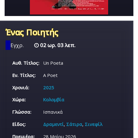
Ένας Ποιητής
Εγχρ.
02 ωρ. 03 λεπ.
Αυθ. Τίτλος:
Un Poeta
Εν. Τίτλος:
A Poet
Χρονιά:
2025
Χώρα:
Κολομβία
Γλώσσα:
Ισπανικά
Είδος:
Δραμεντί
,
Σάτιρα
,
Σινεφίλ
Πρεμιέρα:
28 Μαΐου 2026