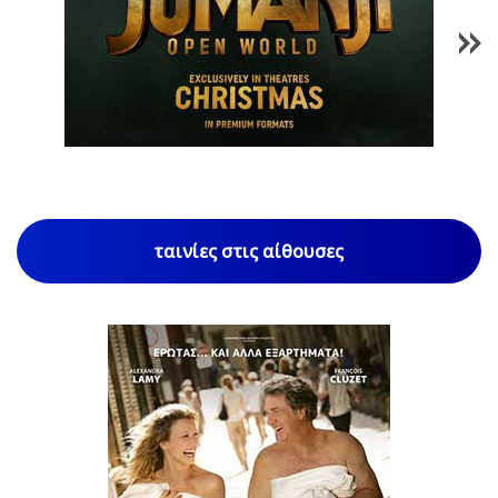
1
/
85
ταινίες στις αίθουσες