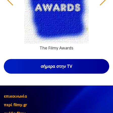
The Filmy Awards
σήμερα στην TV
επικοινωνία
περί filmy.gr