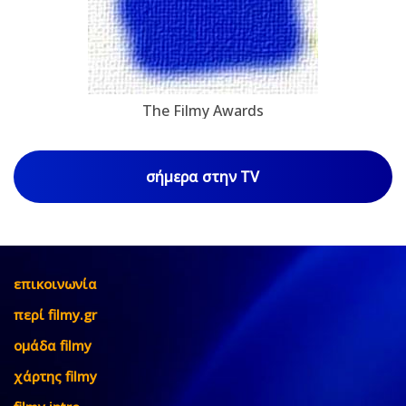
The Filmy Awards
σήμερα στην TV
επικοινωνία
περί filmy.gr
ομάδα filmy
χάρτης filmy