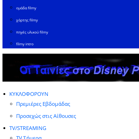
ομάδα filmy
χάρτης filmy
πηγές υλικού filmy
filmy intro
ΚΥΚΛΟΦΟΡΟΥΝ
Πρεμιέρες Εβδομάδας
Προσεχώς στις Αίθουσες
TV/STREAMING
TV Σήμερα