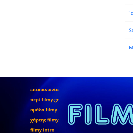
Ί
S
M
επικοινωνία
περί filmy.gr
ομάδα filmy
χάρτης filmy
filmy intro