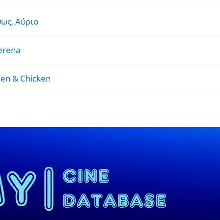
σως, Αύριο
erena
en & Chicken