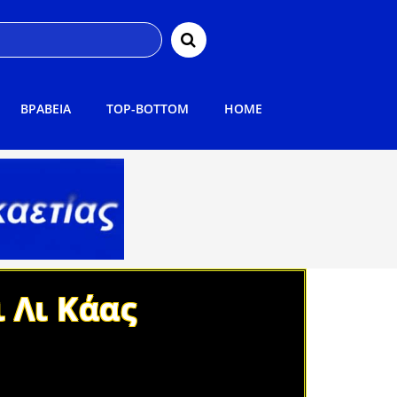
ΒΡΑΒΕΙΑ
TOP-BOTTOM
HOME
ι Λι Κάας