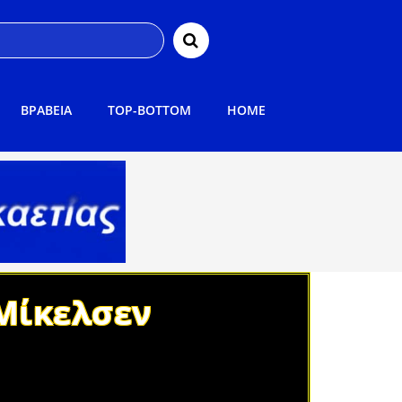
ΒΡΑΒΕΙΑ
TOP-BOTTOM
HOME
 Μίκελσεν