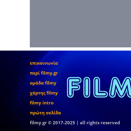
επικοινωνία
περί filmy.gr
ομάδα filmy
χάρτης filmy
filmy intro
πρώτη σελίδα
filmy.gr © 2017-2025 | all rights reserved