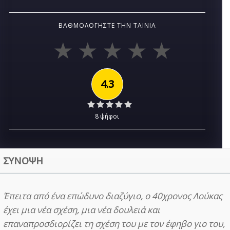
ΒΑΘΜΟΛΟΓΉΣΤΕ ΤΗΝ ΤΑΙΝΊΑ
4.3
8 ψήφοι
ΣΥΝΟΨΗ
Έπειτα από ένα επώδυνο διαζύγιο, ο 40χρονος Λούκας
έχει μια νέα σχέση, μια νέα δουλειά και
επαναπροσδιορίζει τη σχέση του με τον έφηβο γιο του,