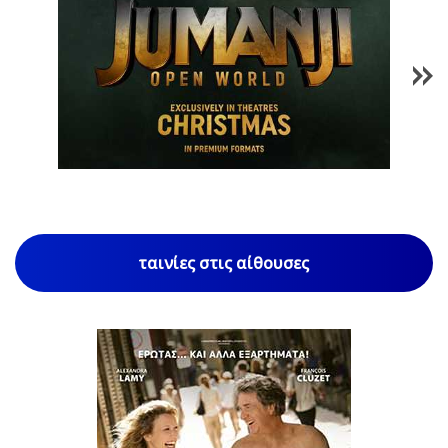
1
/
85
ταινίες στις αίθουσες