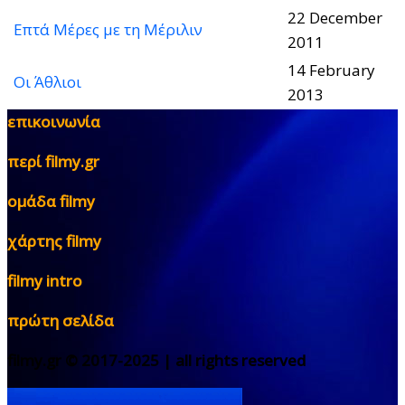
22 December
Επτά Μέρες με τη Μέριλιν
2011
14 February
Οι Άθλιοι
2013
επικοινωνία
περί filmy.gr
ομάδα filmy
χάρτης filmy
filmy intro
πρώτη σελίδα
filmy.gr © 2017-2025 | all rights reserved