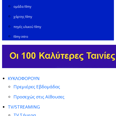
ομάδα filmy
χάρτης filmy
πηγές υλικού filmy
filmy intro
ΚΥΚΛΟΦΟΡΟΥΝ
Πρεμιέρες Εβδομάδας
Προσεχώς στις Αίθουσες
TV/STREAMING
TV Σήμερα