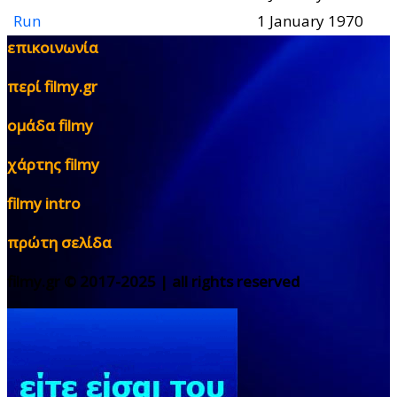
Run
1 January 1970
επικοινωνία
περί filmy.gr
ομάδα filmy
χάρτης filmy
filmy intro
πρώτη σελίδα
filmy.gr © 2017-2025 | all rights reserved