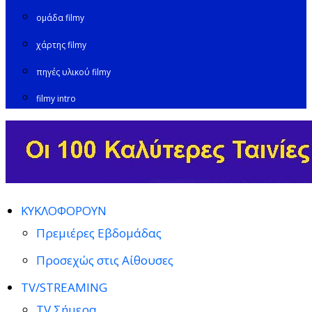
ομάδα filmy
χάρτης filmy
πηγές υλικού filmy
filmy intro
ΚΥΚΛΟΦΟΡΟΥΝ
Πρεμιέρες Εβδομάδας
Προσεχώς στις Αίθουσες
TV/STREAMING
TV Σήμερα