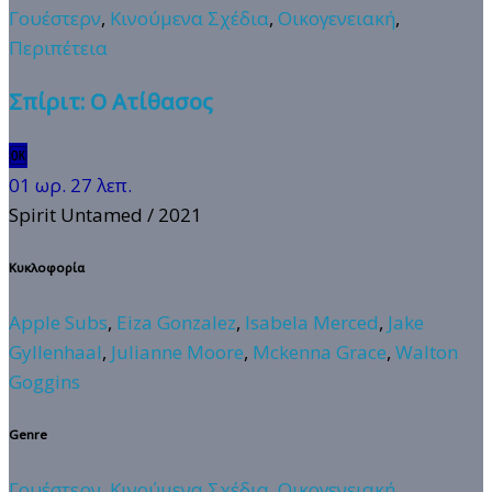
Γουέστερν
,
Κινούμενα Σχέδια
,
Οικογενειακή
,
Περιπέτεια
Σπίριτ: Ο Ατίθασος
🆗
01 ωρ. 27 λεπ.
Spirit Untamed
/ 2021
Κυκλοφορία
Apple Subs
,
Eiza Gonzalez
,
Isabela Merced
,
Jake
Gyllenhaal
,
Julianne Moore
,
Mckenna Grace
,
Walton
Goggins
Genre
Γουέστερν
,
Κινούμενα Σχέδια
,
Οικογενειακή
,