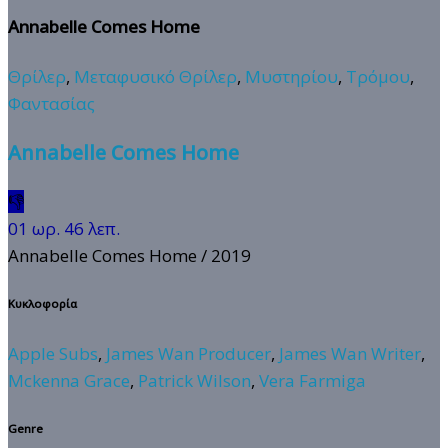
Annabelle Comes Home
Θρίλερ
,
Μεταφυσικό Θρίλερ
,
Μυστηρίου
,
Τρόμου
,
Φαντασίας
Annabelle Comes Home
👎
01 ωρ. 46 λεπ.
Annabelle Comes Home
/ 2019
Κυκλοφορία
Apple Subs
,
James Wan Producer
,
James Wan Writer
,
Mckenna Grace
,
Patrick Wilson
,
Vera Farmiga
Genre