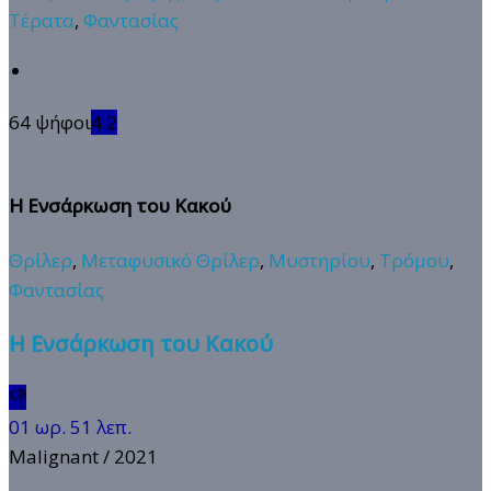
Τέρατα
,
Φαντασίας
64 ψήφοι
4.2
Η Ενσάρκωση του Κακού
Θρίλερ
,
Μεταφυσικό Θρίλερ
,
Μυστηρίου
,
Τρόμου
,
Φαντασίας
Η Ενσάρκωση του Κακού
👎
01 ωρ. 51 λεπ.
Malignant
/ 2021