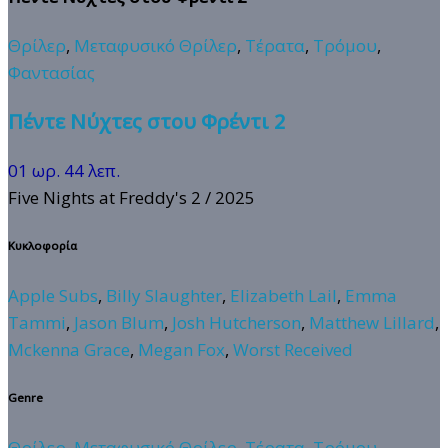
Θρίλερ
,
Μεταφυσικό Θρίλερ
,
Τέρατα
,
Τρόμου
,
Φαντασίας
Πέντε Νύχτες στου Φρέντι 2
01 ωρ. 44 λεπ.
Five Nights at Freddy's 2
/ 2025
Κυκλοφορία
Apple Subs
,
Billy Slaughter
,
Elizabeth Lail
,
Emma
Tammi
,
Jason Blum
,
Josh Hutcherson
,
Matthew Lillard
,
Mckenna Grace
,
Megan Fox
,
Worst Received
Genre
Θρίλερ
,
Μεταφυσικό Θρίλερ
,
Τέρατα
,
Τρόμου
,