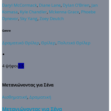
Daryl McCormack
,
Diane Lane
,
Dylan O’Brien
,
Jan
Komasa
,
Kyle Chandler
,
Mckenna Grace
,
Phoebe
Dynevor
,
Sky Yang
,
Zoey Deutch
Genre
Δραματικό Θρίλερ
,
Θρίλερ
,
Πολιτικό Θρίλερ
4 ψήφοι
2.5
Μετανιώνοντας για Σένα
Αισθηματική
,
Δραματική
Μετανιώνοντας για Σένα