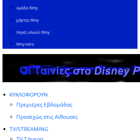
ομάδα filmy
χάρτης filmy
πηγές υλικού filmy
filmy intro
ΚΥΚΛΟΦΟΡΟΥΝ
Πρεμιέρες Εβδομάδας
Προσεχώς στις Αίθουσες
TV/STREAMING
TV Σήμερα