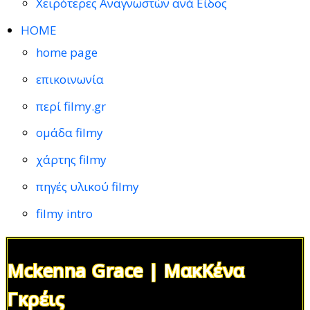
Χειρότερες Αναγνωστών ανά Είδος
HOME
home page
επικοινωνία
περί filmy.gr
ομάδα filmy
χάρτης filmy
πηγές υλικού filmy
filmy intro
Mckenna Grace | ΜακΚένα
Γκρέις