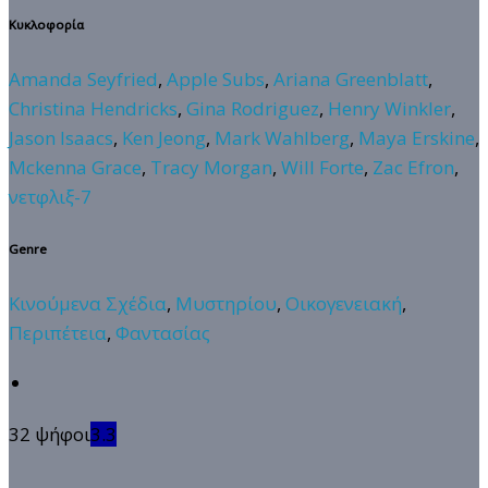
Κυκλοφορία
Amanda Seyfried
,
Apple Subs
,
Ariana Greenblatt
,
Christina Hendricks
,
Gina Rodriguez
,
Henry Winkler
,
Jason Isaacs
,
Ken Jeong
,
Mark Wahlberg
,
Maya Erskine
,
Mckenna Grace
,
Tracy Morgan
,
Will Forte
,
Zac Efron
,
νετφλιξ-7
Genre
Κινούμενα Σχέδια
,
Μυστηρίου
,
Οικογενειακή
,
Περιπέτεια
,
Φαντασίας
32 ψήφοι
3.3