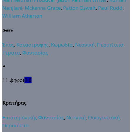
Nanjiani
,
Mckenna Grace
,
Patton Oswalt
,
Paul Rudd
,
William Atherton
Genre
Έπος
,
Καταστροφής
,
Κωμωδία
,
Νεανική
,
Περιπέτεια
,
Τέρατα
,
Φαντασίας
11 ψήφοι
2.6
Κρατήρας
Επιστημονικής Φαντασίας
,
Νεανική
,
Οικογενειακή
,
Περιπέτεια