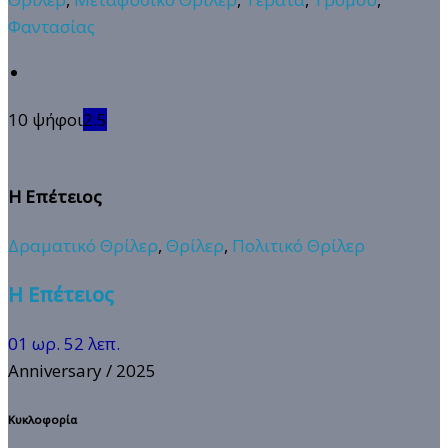
Φαντασίας
10 ψήφοι
2.5
Η Επέτειος
Δραματικό Θρίλερ
,
Θρίλερ
,
Πολιτικό Θρίλερ
Η Επέτειος
01 ωρ. 52 λεπ.
Anniversary
/ 2025
Κυκλοφορία