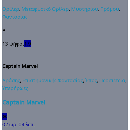
Θρίλερ
,
Μεταφυσικό Θρίλερ
,
Μυστηρίου
,
Τρόμου
,
Φαντασίας
13 ψήφοι
1.9
Captain Marvel
Δράσης
,
Επιστημονικής Φαντασίας
,
Έπος
,
Περιπέτεια
,
Υπερήρωες
Captain Marvel
🆗
02 ωρ. 04 λεπ.