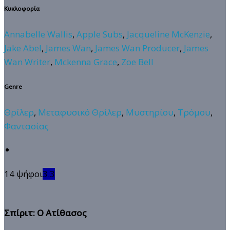
Κυκλοφορία
Annabelle Wallis
,
Apple Subs
,
Jacqueline McKenzie
,
Jake Abel
,
James Wan
,
James Wan Producer
,
James
Wan Writer
,
Mckenna Grace
,
Zoe Bell
Genre
Θρίλερ
,
Μεταφυσικό Θρίλερ
,
Μυστηρίου
,
Τρόμου
,
Φαντασίας
14 ψήφοι
3.3
Σπίριτ: Ο Ατίθασος