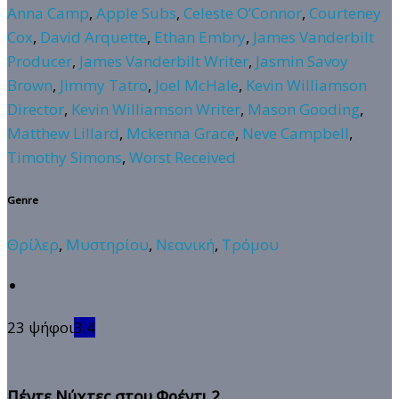
Anna Camp
,
Apple Subs
,
Celeste O’Connor
,
Courteney
Cox
,
David Arquette
,
Ethan Embry
,
James Vanderbilt
Producer
,
James Vanderbilt Writer
,
Jasmin Savoy
Brown
,
Jimmy Tatro
,
Joel McHale
,
Kevin Williamson
Director
,
Kevin Williamson Writer
,
Mason Gooding
,
Matthew Lillard
,
Mckenna Grace
,
Neve Campbell
,
Timothy Simons
,
Worst Received
Genre
Θρίλερ
,
Μυστηρίου
,
Νεανική
,
Τρόμου
23 ψήφοι
3.4
Πέντε Νύχτες στου Φρέντι 2