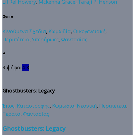
Lil Rel Howery
,
Mckenna Grace
,
Taraji P. Henson
Genre
Κινούμενα Σχέδια
,
Κωμωδία
,
Οικογενειακή
,
Περιπέτεια
,
Υπερήρωες
,
Φαντασίας
3 ψήφοι
4.3
Ghostbusters: Legacy
Έπος
,
Καταστροφής
,
Κωμωδία
,
Νεανική
,
Περιπέτεια
,
Τέρατα
,
Φαντασίας
Ghostbusters: Legacy