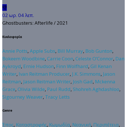
👎
02 ωρ. 04 λεπ.
Ghostbusters: Afterlife
/ 2021
Κυκλοφορία
Annie Potts
,
Apple Subs
,
Bill Murray
,
Bob Gunton
,
Bokeem Woodbine
,
Carrie Coon
,
Celeste O’Connor
,
Dan
Aykroyd
,
Ernie Hudson
,
Finn Wolfhard
,
Gil Kenan
Writer
,
Ivan Reitman Producer
,
J.K. Simmons
,
Jason
Reitman
,
Jason Reitman Writer
,
Josh Gad
,
Mckenna
Grace
,
Olivia Wilde
,
Paul Rudd
,
Shohreh Aghdashloo
,
Sigourney Weaver
,
Tracy Letts
Genre
Έπος
,
Καταστροφής
,
Κωμωδία
,
Νεανική
,
Περιπέτεια
,