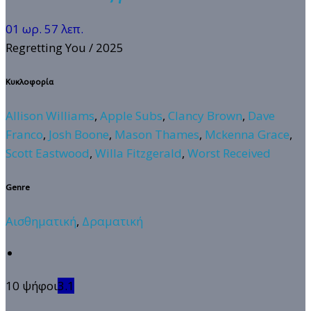
01 ωρ. 57 λεπ.
Regretting You
/ 2025
Κυκλοφορία
Allison Williams
,
Apple Subs
,
Clancy Brown
,
Dave
Franco
,
Josh Boone
,
Mason Thames
,
Mckenna Grace
,
Scott Eastwood
,
Willa Fitzgerald
,
Worst Received
Genre
Αισθηματική
,
Δραματική
10 ψήφοι
3.1