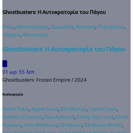
Ghostbusters: Η Αυτοκρατορία του Πάγου
Έπος
,
Καταστροφής
,
Κωμωδία
,
Νεανική
,
Περιπέτεια
,
Τέρατα
,
Φαντασίας
Ghostbusters: Η Αυτοκρατορία του Πάγου
👎
01 ωρ. 55 λεπ.
Ghostbusters: Frozen Empire
/ 2024
Κυκλοφορία
Annie Potts
,
Apple Subs
,
Bill Murray
,
Carrie Coon
,
Celeste O’Connor
,
Dan Aykroyd
,
Emily Alyn Lind
,
Ernie
Hudson
,
Finn Wolfhard
,
Gil Kenan
,
Gil Kenan Writer
,
Ivan Reitman Producer
,
Jason Reitman Writer
,
Kumail