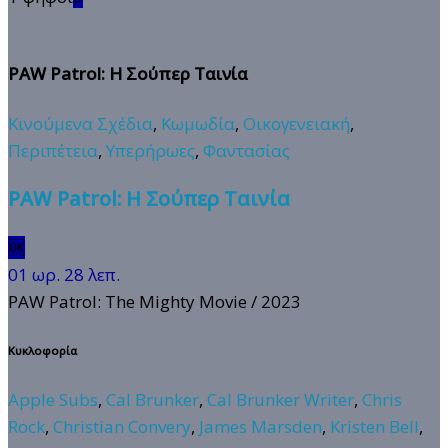
PAW Patrol: Η Σούπερ Ταινία
Κινούμενα Σχέδια
,
Κωμωδία
,
Οικογενειακή
,
Περιπέτεια
,
Υπερήρωες
,
Φαντασίας
PAW Patrol: Η Σούπερ Ταινία
🆗
01 ωρ. 28 λεπ.
PAW Patrol: The Mighty Movie
/ 2023
Κυκλοφορία
Apple Subs
,
Cal Brunker
,
Cal Brunker Writer
,
Chris
Rock
,
Christian Convery
,
James Marsden
,
Kristen Bell
,