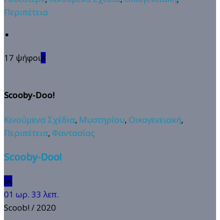
Περιπέτεια
17 ψήφοι
4
Scooby-Doo!
Κινούμενα Σχέδια
,
Μυστηρίου
,
Οικογενειακή
,
Περιπέτεια
,
Φαντασίας
Scooby-Doo!
🆗
01 ωρ. 33 λεπ.
Scoob!
/ 2020