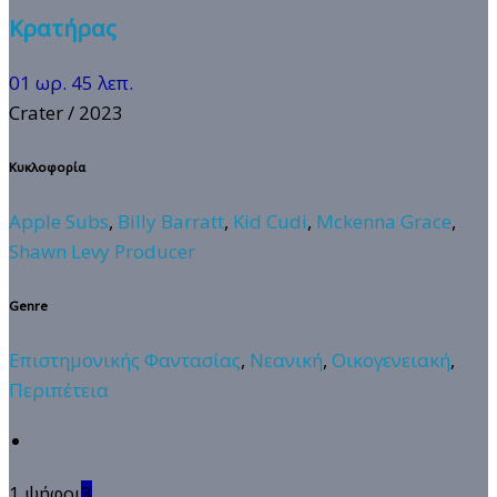
Κρατήρας
01 ωρ. 45 λεπ.
Crater
/ 2023
Κυκλοφορία
Apple Subs
,
Billy Barratt
,
Kid Cudi
,
Mckenna Grace
,
Shawn Levy Producer
Genre
Επιστημονικής Φαντασίας
,
Νεανική
,
Οικογενειακή
,
Περιπέτεια
1 ψήφοι
3