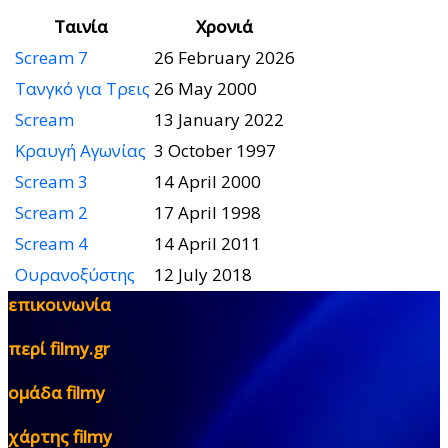
Ταινία
Χρονιά
Scream 7
26 February 2026
Τανγκό για Τρεις
26 May 2000
Scream
13 January 2022
Κραυγή Αγωνίας
3 October 1997
Scream 3
14 April 2000
Scream 2
17 April 1998
Scream 4
14 April 2011
Ουρανοξύστης
12 July 2018
επικοινωνία
περί filmy.gr
ομάδα filmy
χάρτης filmy