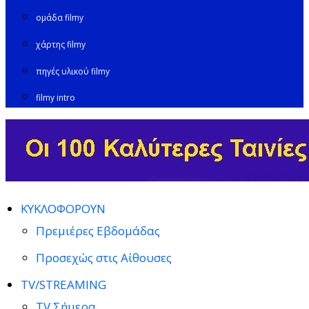
ομάδα filmy
χάρτης filmy
πηγές υλικού filmy
filmy intro
ΚΥΚΛΟΦΟΡΟΥΝ
Πρεμιέρες Εβδομάδας
Προσεχώς στις Αίθουσες
TV/STREAMING
TV Σήμερα