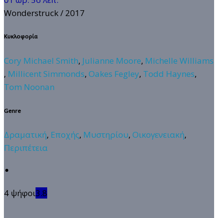
Wonderstruck
/ 2017
Κυκλοφορία
Cory Michael Smith
,
Julianne Moore
,
Michelle Williams
,
Millicent Simmonds
,
Oakes Fegley
,
Todd Haynes
,
Tom Noonan
Genre
Δραματική
,
Εποχής
,
Μυστηρίου
,
Οικογενειακή
,
Περιπέτεια
4 ψήφοι
3.8