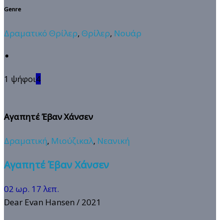
Genre
Δραματικό Θρίλερ
,
Θρίλερ
,
Νουάρ
1 ψήφοι
4
Αγαπητέ Έβαν Χάνσεν
Δραματική
,
Μιούζικαλ
,
Νεανική
Αγαπητέ Έβαν Χάνσεν
02 ωρ. 17 λεπ.
Dear Evan Hansen
/ 2021