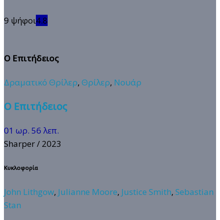
9 ψήφοι
4.8
Ο Επιτήδειος
Δραματικό Θρίλερ
,
Θρίλερ
,
Νουάρ
Ο Επιτήδειος
01 ωρ. 56 λεπ.
Sharper
/ 2023
Κυκλοφορία
John Lithgow
,
Julianne Moore
,
Justice Smith
,
Sebastian
Stan