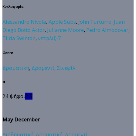
Κυκλοφορία
Alessandro Nivola
,
Apple Subs
,
John Turturro
,
Juan
Diego Botto Actor
,
Julianne Moore
,
Pedro Almodovar
,
Tilda Swinton
,
νετφλιξ-7
Genre
Δραματική
,
Δραμεντί
,
Σινεφίλ
24 ψήφοι
2.5
May December
Αισθηματική
,
Δραματική
,
Δραμεντί