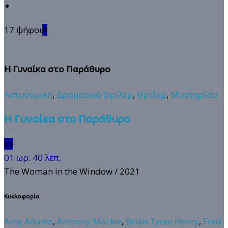
17 ψήφοι
4
Η Γυναίκα στο Παράθυρο
Αστυνομική
,
Δραματικό Θρίλερ
,
Θρίλερ
,
Μυστηρίου
Η Γυναίκα στο Παράθυρο
👍
01 ωρ. 40 λεπ.
The Woman in the Window
/ 2021
Κυκλοφορία
Amy Adams
,
Anthony Mackie
,
Brian Tyree Henry
,
Fred