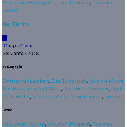
Δραματικό Θρίλερ
,
Μουσική
,
Πολιτική
,
Πολιτικό
Θρίλερ
Bel Canto
🥔
01 ωρ. 42 λεπ.
Bel Canto
/ 2018
Κυκλοφορία
Christopher Lambert
,
Elsa Zylberstein
,
Julianne Moore
,
Ken Watanabe
,
Paul Weitz
,
Paul Weitz Producer
,
Paul
Weitz Writer
,
Sebastian Koch
,
Tenoch Huerta
,
Πατάτα
Genre
Δραματικό Θρίλερ
,
Μουσική
,
Πολιτική
,
Πολιτικό