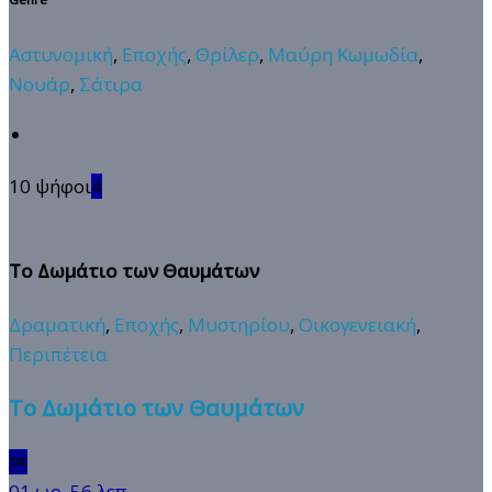
Αστυνομική
,
Εποχής
,
Θρίλερ
,
Μαύρη Κωμωδία
,
Νουάρ
,
Σάτιρα
10 ψήφοι
4
Το Δωμάτιο των Θαυμάτων
Δραματική
,
Εποχής
,
Μυστηρίου
,
Οικογενειακή
,
Περιπέτεια
Το Δωμάτιο των Θαυμάτων
🆗
01 ωρ. 56 λεπ.