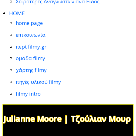
Χειρότερες Αναγνωστών ανά Είδος
HOME
home page
επικοινωνία
περί filmy.gr
ομάδα filmy
χάρτης filmy
πηγές υλικού filmy
filmy intro
Julianne Moore | Τζούλιαν Μουρ