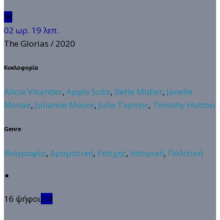
🆗
02 ωρ. 19 λεπ.
The Glorias
/ 2020
Κυκλοφορία
Alicia Vikander
,
Apple Subs
,
Bette Midler
,
Janelle
Monae
,
Julianne Moore
,
Julie Taymor
,
Timothy Hutton
Genre
Βιογραφία
,
Δραματική
,
Εποχής
,
Ιστορική
,
Πολιτική
16 ψήφοι
2.4