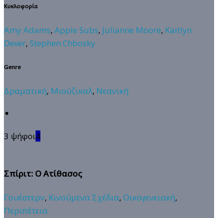
Κυκλοφορία
Amy Adams
,
Apple Subs
,
Julianne Moore
,
Kaitlyn
Dever
,
Stephen Chbosky
Genre
Δραματική
,
Μιούζικαλ
,
Νεανική
3 ψήφοι
4
Σπίριτ: Ο Ατίθασος
Γουέστερν
,
Κινούμενα Σχέδια
,
Οικογενειακή
,
Περιπέτεια