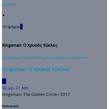
Θρίλερ
10 ψήφοι
3
Kingsman: Ο Χρυσός Κύκλος
Δράσης
,
Κατασκοπική
,
Κωμωδία
,
Περιπέτεια
Kingsman: Ο Χρυσός Κύκλος
🆗
02 ωρ. 21 λεπ.
Kingsman: The Golden Circle
/ 2017
Κυκλοφορία