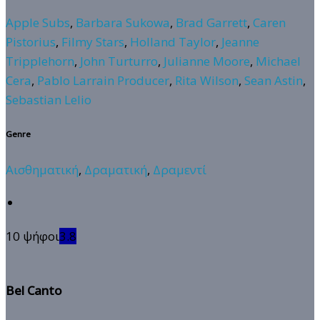
Apple Subs
,
Barbara Sukowa
,
Brad Garrett
,
Caren
Pistorius
,
Filmy Stars
,
Holland Taylor
,
Jeanne
Tripplehorn
,
John Turturro
,
Julianne Moore
,
Michael
Cera
,
Pablo Larrain Producer
,
Rita Wilson
,
Sean Astin
,
Sebastian Lelio
Genre
Αισθηματική
,
Δραματική
,
Δραμεντί
10 ψήφοι
3.8
Bel Canto