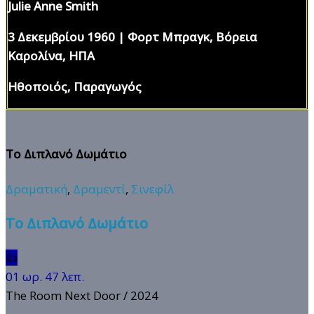
Julie Anne Smith
3 Δεκεμβρίου 1960 | Φορτ Μπραγκ, Βόρεια
Καρολίνα, ΗΠΑ
Ηθοποιός, Παραγωγός
Το Διπλανό Δωμάτιο
Δραματική
,
Δραμεντί
,
Σινεφίλ
Το Διπλανό Δωμάτιο
👍
01 ωρ. 47 λεπ.
The Room Next Door
/ 2024