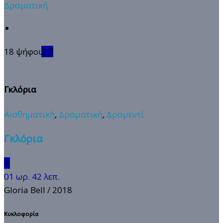
Δραματική
18 ψήφοι
2.7
Γκλόρια
Αισθηματική
,
Δραματική
,
Δραμεντί
Γκλόρια
⭐
01 ωρ. 42 λεπ.
Gloria Bell
/ 2018
Κυκλοφορία