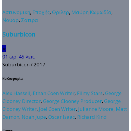
Αστυνομική
,
Εποχής
,
Θρίλερ
,
Μαύρη Κωμωδία
,
Νουάρ
,
Σάτιρα
Suburbicon
⭐
01 ωρ. 45 λεπ.
Suburbicon
/ 2017
Κυκλοφορία
Alex Hassell
,
Ethan Coen Writer
,
Filmy Stars
,
George
Clooney Director
,
George Clooney Producer
,
George
Clooney Writer
,
Joel Coen Writer
,
Julianne Moore
,
Matt
Damon
,
Noah Jupe
,
Oscar Isaac
,
Richard Kind
Genre