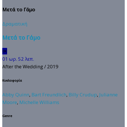
Μετά το Γάμο
Δραματική
Μετά το Γάμο
🆗
01 ωρ. 52 λεπ.
After the Wedding
/ 2019
Κυκλοφορία
Abby Quinn
,
Bart Freundlich
,
Billy Crudup
,
Julianne
Moore
,
Michelle Williams
Genre