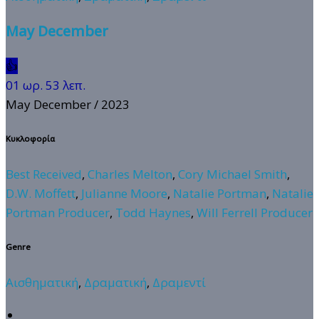
May December
👍
01 ωρ. 53 λεπ.
May December
/ 2023
Κυκλοφορία
Best Received
,
Charles Melton
,
Cory Michael Smith
,
D.W. Moffett
,
Julianne Moore
,
Natalie Portman
,
Natalie
Portman Producer
,
Todd Haynes
,
Will Ferrell Producer
Genre
Αισθηματική
,
Δραματική
,
Δραμεντί