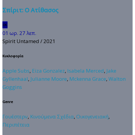
Σπίριτ: Ο Ατίθασος
🆗
01 ωρ. 27 λεπ.
Spirit Untamed
/ 2021
Κυκλοφορία
Apple Subs
,
Eiza Gonzalez
,
Isabela Merced
,
Jake
Gyllenhaal
,
Julianne Moore
,
Mckenna Grace
,
Walton
Goggins
Genre
Γουέστερν
,
Κινούμενα Σχέδια
,
Οικογενειακή
,
Περιπέτεια