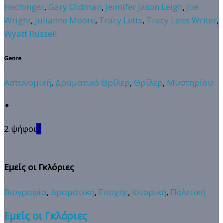
Hechinger
,
Gary Oldman
,
Jennifer Jason Leigh
,
Joe
Wright
,
Julianne Moore
,
Tracy Letts
,
Tracy Letts Writer
,
Wyatt Russell
Genre
Αστυνομική
,
Δραματικό Θρίλερ
,
Θρίλερ
,
Μυστηρίου
2 ψήφοι
2
Εμείς οι Γκλόριες
Βιογραφία
,
Δραματική
,
Εποχής
,
Ιστορική
,
Πολιτική
Εμείς οι Γκλόριες