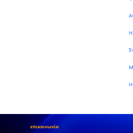
Α
Η
Έ
M
Η
επικοινωνία