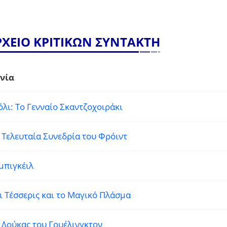
ΡΧΕΙΟ ΚΡΙΤΙΚΩΝ ΣΥΝΤΑΚΤΗ
νία
όλι: Το Γενναίο Σκαντζοχοιράκι
 Τελευταία Συνεδρία του Φρόιντ
μπιγκέιλ
ι Τέσσερις και το Μαγικό Πλάσμα
 Δούκας του Γουέλινγκτον