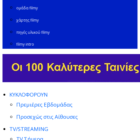
ομάδα filmy
χάρτης filmy
πηγές υλικού filmy
filmy intro
ΚΥΚΛΟΦΟΡΟΥΝ
Πρεμιέρες Εβδομάδας
Προσεχώς στις Αίθουσες
TV/STREAMING
TV Σήμερα