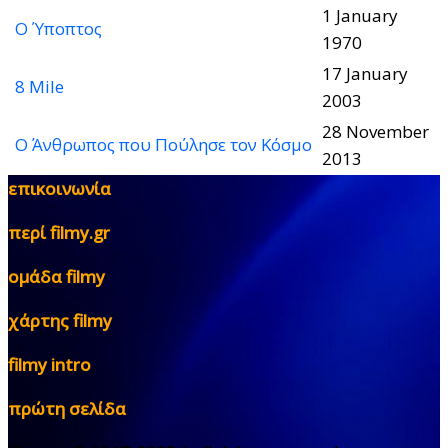
1 January
Ο Ύποπτος
1970
17 January
8 Mile
2003
28 November
Ο Άνθρωπος που Πούλησε τον Κόσμο
2013
επικοινωνία
περί filmy.gr
ομάδα filmy
χάρτης filmy
filmy intro
πρώτη σελίδα