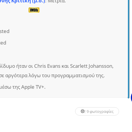
θνής Κριτική (μ.ο.)
: Μέτρια.
sted
ted
δυμο ήταν οι Chris Evans και Scarlett Johansson,
σε αργότερα λόγω του προγραμματισμού της.
έσω της Apple TV+.
9 φωτογραφίες