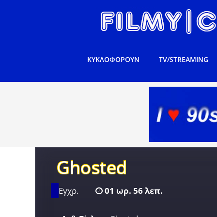
ΚΥΚΛΟΦΟΡΟΥΝ
TV/STREAMING
Ghosted
Εγχρ.
01 ωρ. 56 λεπ.