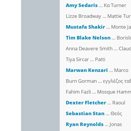
Amy Sedaris
… Κα Turner
Lizze Broadway … Mattie Tu
Mustafa Shakir
… Monte J
Tim Blake Nelson
… Borisl
Anna Deavere Smith … Claud
Tiya Sircar … Patti
Marwan Kenzari
… Marco
Burn Gorman … εγγλέζος τα
Fahim Fazli … Mosque Ha
Dexter Fletcher
… Raoul
Sebastian Stan
… Θεός
Ryan Reynolds
… Jonas