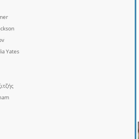
rner
ackson
ov
ia Yates
ξιτζής
mmam