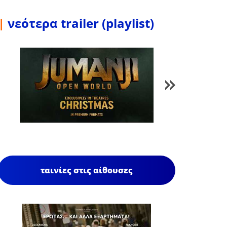
|
νεότερα trailer (playlist)
1
/
85
ταινίες στις αίθουσες