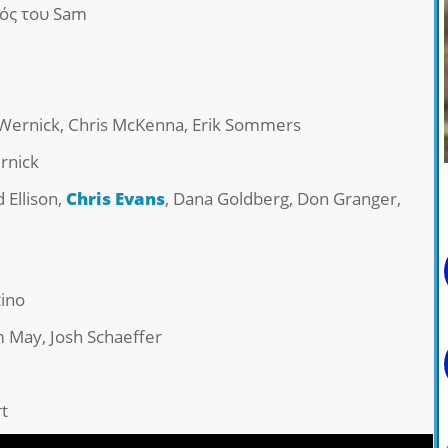
ός του Sam
l Wernick, Chris McKenna, Erik Sommers
rnick
d Ellison,
Chris Evans
, Dana Goldberg, Don Granger,
tino
m May, Josh Schaeffer
t