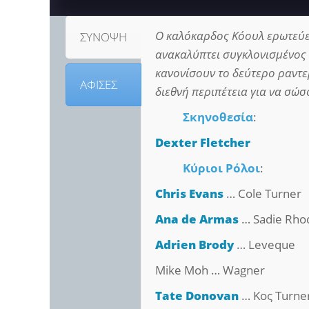
Ο καλόκαρδος Κόουλ ερωτεύετ
ΣΥΝΟΨΗ
ανακαλύπτει συγκλονισμένος 
κανονίσουν το δεύτερο ραντεβ
ΑΦΙΣΕΣ
διεθνή περιπέτεια για να σώσ
Σκηνοθεσία
:
Dexter Fletcher
Κύριοι Ρόλοι
:
Chris Evans
… Cole Turner
Ana de Armas
… Sadie Rho
Adrien Brody
… Leveque
Mike Moh … Wagner
Tate Donovan
… Κος Turne