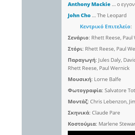
Anthony Mackie
… ο εγγον
John Cho
… The Leopard
Κεντρικό Επιτελείο
:
Σενάριο
: Rhett Reese, Pau
Στόρι
: Rhett Reese, Paul We
Παραγωγή
: Jules Daly, Davi
Rhett Reese, Paul Wernick
Μουσική
: Lorne Balfe
Φωτογραφία
: Salvatore To
Μοντάζ
: Chris Lebenzon, Ji
Σκηνικά
: Claude Pare
Κοστούμια
: Marlene Stewar