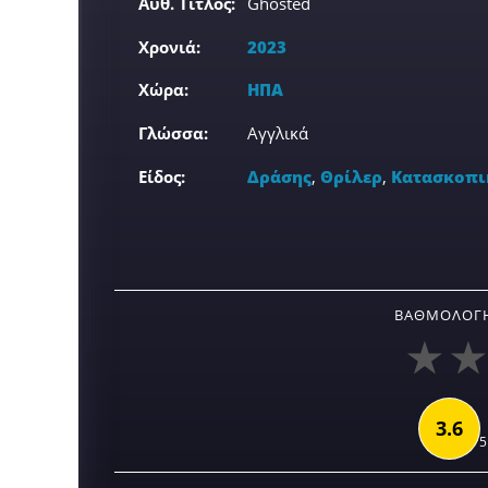
Αυθ. Τίτλος:
Ghosted
Χρονιά:
2023
Χώρα:
ΗΠΑ
Γλώσσα:
Αγγλικά
Είδος:
Δράσης
,
Θρίλερ
,
Κατασκοπι
ΒΑΘΜΟΛΟΓΉ
3.6
5