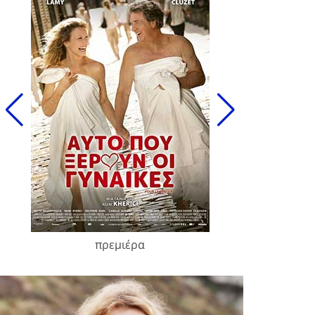
πρεμιέρα
François