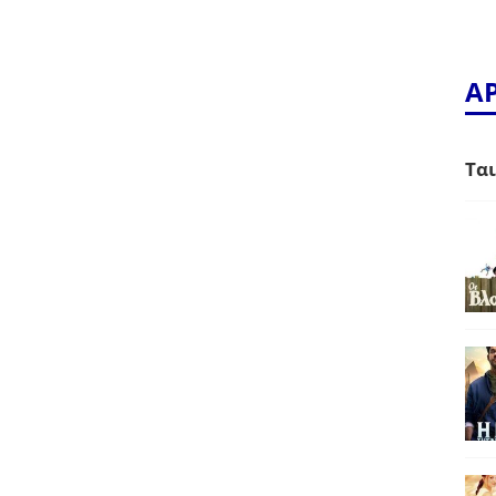
Α
Ται