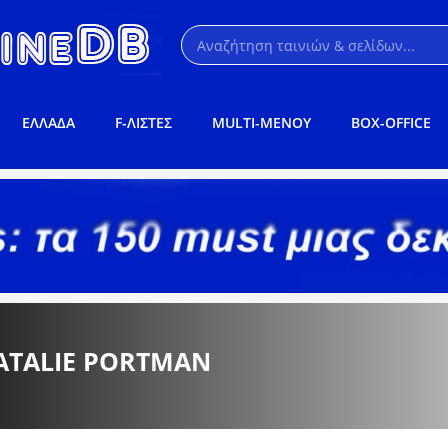
ΕΛΛΑΔΑ
F-ΛΙΣΤΕΣ
MULTI-ΜΕΝΟΥ
BOX-OFFICE
ATALIE PORTMAN