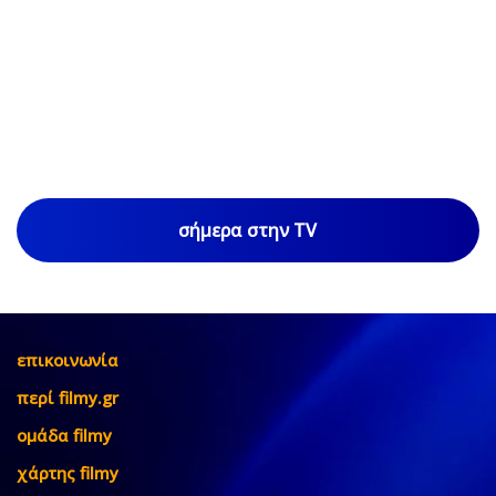
σήμερα στην TV
επικοινωνία
περί filmy.gr
ομάδα filmy
χάρτης filmy