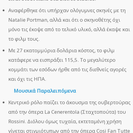
Αναφέρθηκε ότι υπήρχαν ολόγυμνες σκηνές με τη
Natalie Portman, αλλά και ότι ο σκηνοθέτης όχι
μόνο τις έκοψε από το τελικό υλικό, αλλά έκαψε και
το φιλμ τους.
Με 27 εκατομμύρια δολάρια κόστος, το φιλμ
κατάφερε να εισπράξει 115,5. Το μεγαλύτερο
κομμάτι των εσόδων ήρθε από τις διεθνείς αγορές
και όχι τις ΗΠΑ.
Μουσικά Παραλειπόμενα
Κεντρικό ρόλο παίζει το άκουσμα της ουβερτούρας
από την όπερα La Cenerentola (Σταχτοπούτα) του
Rossini. Διόλου όμως τυχαία, εκτεταμένη χρήση
γίνεται στιγμιότυπων από την όπερα Cosi Fan Tutte