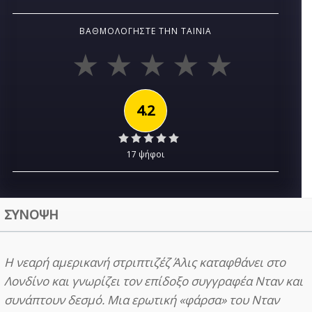
ΒΑΘΜΟΛΟΓΉΣΤΕ ΤΗΝ ΤΑΙΝΊΑ
4.2
17 ψήφοι
ΣΥΝΟΨΗ
Η νεαρή αμερικανή στριπτιζέζ Άλις καταφθάνει στο
Λονδίνο και γνωρίζει τον επίδοξο συγγραφέα Νταν και
συνάπτουν δεσμό. Μια ερωτική «φάρσα» του Νταν