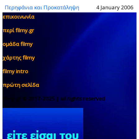
Περηφάνια και Προκατάληψη
4 January 2006
επικοινωνία
περί filmy.gr
ομάδα filmy
χάρτης filmy
filmy intro
πρώτη σελίδα
filmy.gr © 2017-2025 | all rights reserved