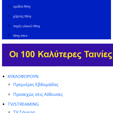
ομάδα filmy
χάρτης filmy
πηγές υλικού filmy
filmy intro
ΚΥΚΛΟΦΟΡΟΥΝ
Πρεμιέρες Εβδομάδας
Προσεχώς στις Αίθουσες
TV/STREAMING
TV Σήμερα