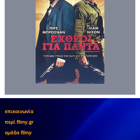
επικοινωνία
περί filmy.gr
ομάδα filmy