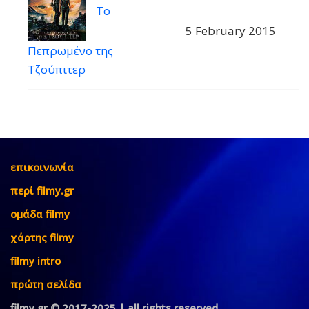
Το
5 February 2015
Πεπρωμένο της
Τζούπιτερ
επικοινωνία
περί filmy.gr
ομάδα filmy
χάρτης filmy
filmy intro
πρώτη σελίδα
filmy.gr © 2017-2025 | all rights reserved