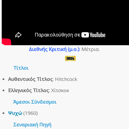
Διεθνής Κριτική (μ.ο.)
: Μέτρια.
Τίτλοι
Αυθεντικός Τίτλος
: Hitchcock
Ελληνικός Τίτλος
: Χίτσκοκ
Άμεσοι
Σύνδεσμοι
Ψυχώ
(1960)
Σεναριακή Πηγή