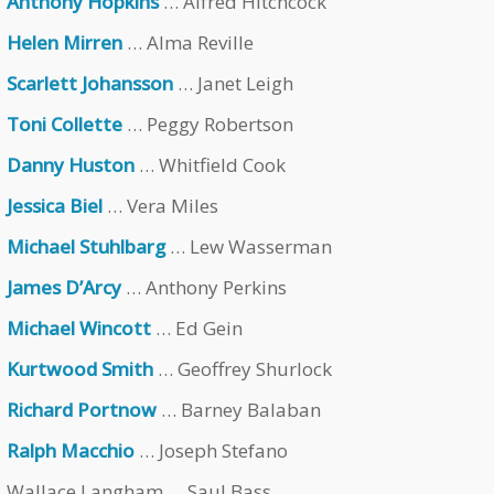
Anthony Hopkins
… Alfred Hitchcock
Helen Mirren
… Alma Reville
Scarlett Johansson
… Janet Leigh
Toni Collette
… Peggy Robertson
Danny Huston
… Whitfield Cook
Jessica Biel
… Vera Miles
Michael Stuhlbarg
… Lew Wasserman
James D’Arcy
… Anthony Perkins
Michael Wincott
… Ed Gein
Kurtwood Smith
… Geoffrey Shurlock
Richard Portnow
… Barney Balaban
Ralph Macchio
… Joseph Stefano
Wallace Langham … Saul Bass