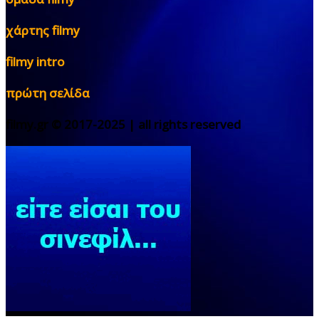
χάρτης filmy
filmy intro
πρώτη σελίδα
filmy.gr © 2017-2025 | all rights reserved