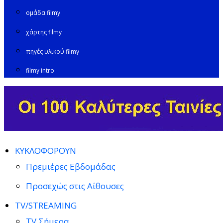
ομάδα filmy
χάρτης filmy
πηγές υλικού filmy
filmy intro
ΚΥΚΛΟΦΟΡΟΥΝ
Πρεμιέρες Εβδομάδας
Προσεχώς στις Αίθουσες
TV/STREAMING
TV Σήμερα