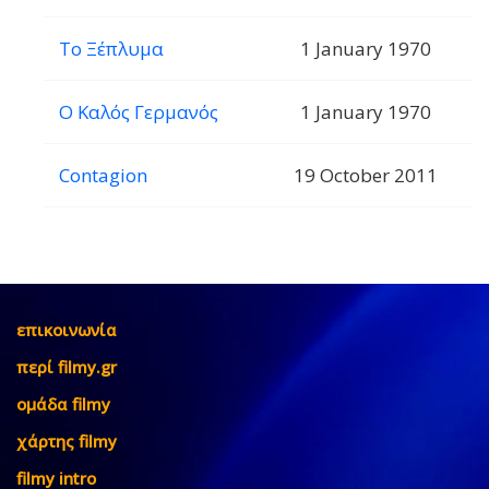
Το Ξέπλυμα
1 January 1970
Ο Καλός Γερμανός
1 January 1970
Contagion
19 October 2011
επικοινωνία
περί filmy.gr
ομάδα filmy
χάρτης filmy
filmy intro