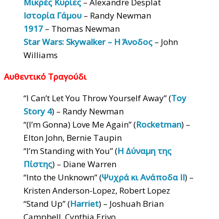
Μικρές Κυρίες
– Alexandre Desplat
Ιστορία Γάμου
– Randy Newman
1917
– Thomas Newman
Star Wars: Skywalker – Η Άνοδος
– John
Williams
Αυθεντικό Τραγούδι
“I Can’t Let You Throw Yourself Away” (
Toy
Story 4
) – Randy Newman
“(I’m Gonna) Love Me Again” (
Rocketman
) –
Elton John, Bernie Taupin
“I’m Standing with You” (
Η Δύναμη της
Πίστης
) – Diane Warren
“Into the Unknown” (
Ψυχρά κι Ανάποδα ΙΙ
) –
Kristen Anderson-Lopez, Robert Lopez
“Stand Up” (
Harriet
) – Joshuah Brian
Campbell, Cynthia Erivo