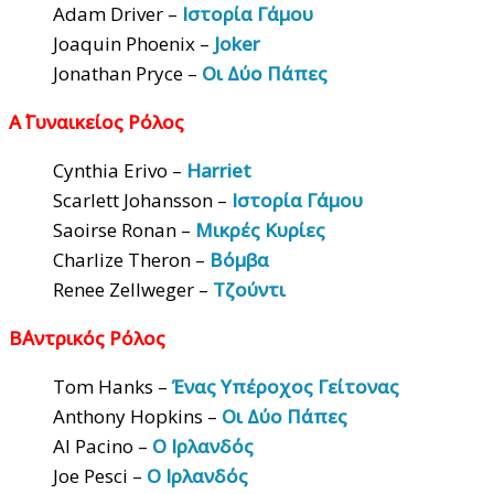
Adam Driver –
Ιστορία Γάμου
Joaquin Phoenix –
Joker
Jonathan Pryce –
Οι Δύο Πάπες
Α΄ Γυναικείος Ρόλος
Cynthia Erivo –
Harriet
Scarlett Johansson –
Ιστορία Γάμου
Saoirse Ronan –
Μικρές Κυρίες
Charlize Theron –
Βόμβα
Renee Zellweger –
Τζούντι
Β΄Αντρικός Ρόλος
Tom Hanks –
Ένας Υπέροχος Γείτονας
Anthony Hopkins –
Οι Δύο Πάπες
Al Pacino –
Ο Ιρλανδός
Joe Pesci –
Ο Ιρλανδός