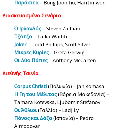
Παράσιτα
– Bong Joon-ho, Han Jin-won
Διασκευασμένο Σενάριο
Ο Ιρλανδός
– Steven Zaillian
Τζότζο
– Taika Waititi
Joker
– Todd Phillips, Scott Silver
Μικρές Κυρίες
– Greta Gerwig
Οι Δύο Πάπες
– Anthony McCarten
Διεθνής Ταινία
Corpus Christi
(Πολωνία) – Jan Komasa
Η Γη του Μέλιτος
(Βόρεια Μακεδονία) –
Tamara Kotevska, Ljubomir Stefanov
Οι Άθλιοι
(Γαλλία) – Ladj Ly
Πόνος και Δόξα
(Ισπανία) – Pedro
Almodovar