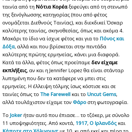
ταινία από τη
Νότια Κορέα
ξεφεύγει από τη στενωπό
της ξενόγλωσσης κατηγορίας (που από φέτος
ονομάζεται Διεθνούς Ταινίας), και διεκδικεί Όσκαρ
καλύτερης ταινίας, σκηνοθεσίας, όπως και ακόμα 4.
Μακάρι το ίδιο να ίσχυε φέτος και για το
Πόνος και
Δόξα
, αλλά και που βρίσκεται στην πεντάδα
καλύτερης πρώτης ερμηνείας, κάνει μια διαφορά.
Κατά τα άλλα, φέτος όπως προείπαμε
δεν είχαμε
εκπλήξεις
, αν και η Jennifer Lopez θα είναι στάνταρ
λυπημένη που δεν τα κατάφερε να μπει στις
ερμηνείες. Η έλλειψη τόλμης ίσως κόστισε και σε
ταινίες όπως το
The Farewell
και το
Uncut Gems
,
αλλά τουλάχιστον είχαμε τον
Φάρο
στη φωτογραφία.
Το
Joker
ήταν αυτό που έπιασε… το τζόκερ, με σύνολο
11 υποψηφιότητες. Από κοντά,
1917
,
Ο Ιρλανδός
και
Κάποτε στο Χόλιγουντ
με 10, κι από εκεί και πέρα το