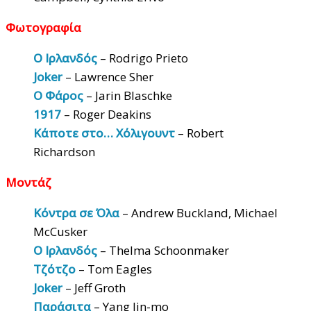
Φωτογραφία
Ο Ιρλανδός
– Rodrigo Prieto
Joker
– Lawrence Sher
Ο Φάρος
– Jarin Blaschke
1917
– Roger Deakins
Κάποτε στο… Χόλιγουντ
– Robert
Richardson
Μοντάζ
Κόντρα σε Όλα
– Andrew Buckland, Michael
McCusker
Ο Ιρλανδός
– Thelma Schoonmaker
Τζότζο
– Tom Eagles
Joker
– Jeff Groth
Παράσιτα
– Yang Jin-mo