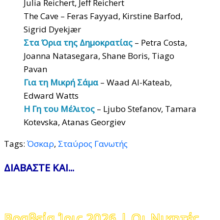
Julia Reichert, Jeff Reichert
The Cave – Feras Fayyad, Kirstine Barfod,
Sigrid Dyekjær
Στα Όρια της Δημοκρατίας
– Petra Costa,
Joanna Natasegara, Shane Boris, Tiago
Pavan
Για τη Μικρή Σάμα
– Waad Al-Kateab,
Edward Watts
Η Γη του Μέλιτος
– Ljubo Stefanov, Tamara
Kotevska, Atanas Georgiev
Tags:
Όσκαρ
,
Σταύρος Γανωτής
ΔΙΑΒΑΣΤΕ ΚΑΙ...
Βραβεία Ίρις 2026 | Οι Νικητές