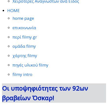
Χειρότερες Αναγνωστών ανά Είδος
HOME
home page
επικοινωνία
περί filmy.gr
ομάδα filmy
χάρτης filmy
πηγές υλικού filmy
filmy intro
Οι υποψηφιότητες των 92ων
βραβείων Όσκαρ!