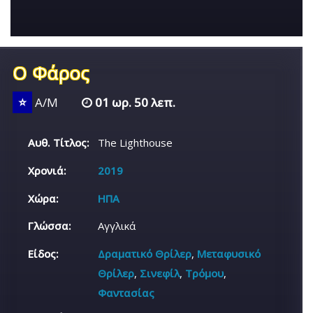
Ο Φάρος
⭐
Α/Μ
01 ωρ. 50 λεπ.
Αυθ. Τίτλος:
The Lighthouse
Χρονιά:
2019
Χώρα:
ΗΠΑ
Γλώσσα:
Αγγλικά
Είδος:
Δραματικό Θρίλερ
,
Μεταφυσικό
Θρίλερ
,
Σινεφίλ
,
Τρόμου
,
Φαντασίας