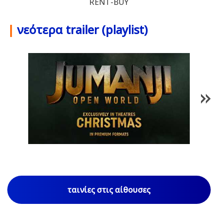
RENT-BUY
|
νεότερα trailer (playlist)
1
/
85
ταινίες στις αίθουσες