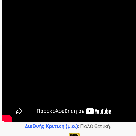
Διεθνής Κριτική (μ.ο.)
: Πολύ θετική.