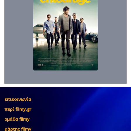
επικοινωνία
περί filmy.gr
ομάδα filmy
χάρτης filmy