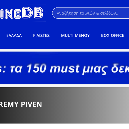
ΕΛΛΑΔΑ
F-ΛΙΣΤΕΣ
MULTI-ΜΕΝΟΥ
BOX-OFFICE
EREMY PIVEN