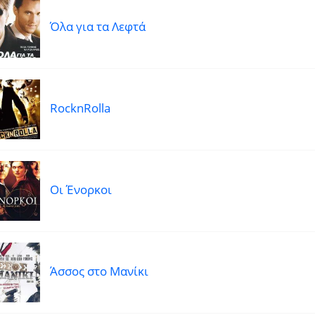
Όλα για τα Λεφτά
RocknRolla
Οι Ένορκοι
Άσσος στο Μανίκι