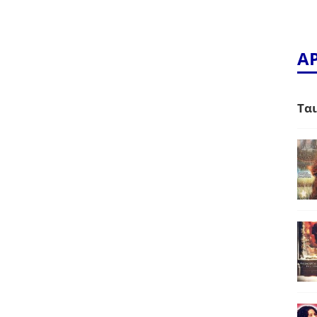
Α
Ται