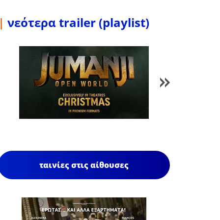
|
νεότερα trailer (playlist)
1
/
85
ταινίες στις αίθουσες