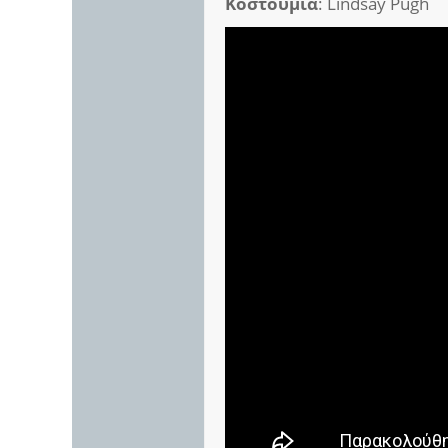
Κοστούμια
: Lindsay Pugh