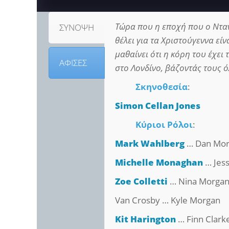
Τώρα που η εποχή που ο Νταν
ΣΥΝΟΨΗ
θέλει για τα Χριστούγεννα είν
μαθαίνει ότι η κόρη του έχει 
ΑΦΙΣΕΣ
στο Λονδίνο, βάζοντάς τους 
Σκηνοθεσία
:
Simon Cellan Jones
Κύριοι Ρόλοι
:
Mark Wahlberg
… Dan Mo
Michelle Monaghan
… Jes
Zoe Colletti
… Nina Morga
Van Crosby … Kyle Morgan
Kit Harington
… Finn Clark