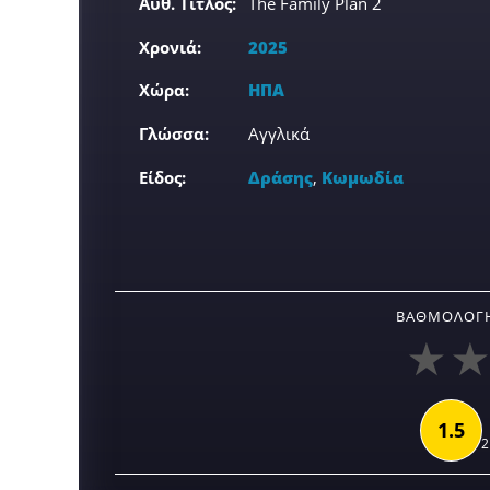
Αυθ. Τίτλος:
The Family Plan 2
Χρονιά:
2025
Χώρα:
ΗΠΑ
Γλώσσα:
Αγγλικά
Είδος:
Δράσης
,
Κωμωδία
ΒΑΘΜΟΛΟΓΉ
1.5
2