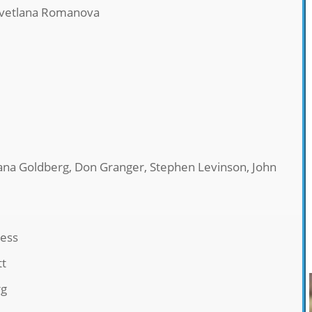
vetlana Romanova
 Dana Goldberg, Don Granger, Stephen Levinson, John
gess
tt
rg