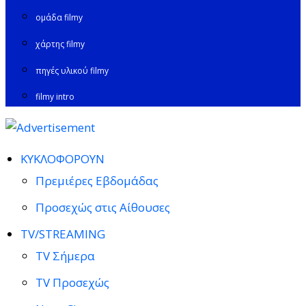
ομάδα filmy
χάρτης filmy
πηγές υλικού filmy
filmy intro
ΚΥΚΛΟΦΟΡΟΥΝ
Πρεμιέρες Εβδομάδας
Προσεχώς στις Αίθουσες
TV/STREAMING
TV Σήμερα
TV Προσεχώς