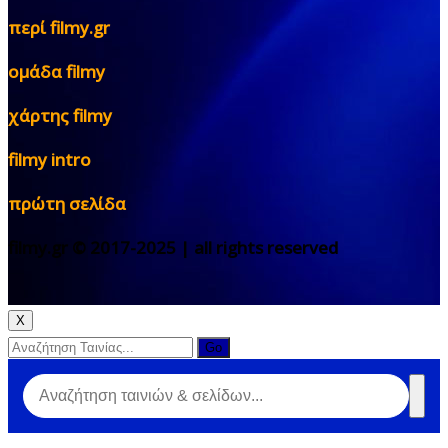
περί filmy.gr
ομάδα filmy
χάρτης filmy
filmy intro
πρώτη σελίδα
filmy.gr © 2017-2025 | all rights reserved
X