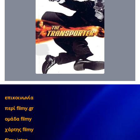
επικοινωνία
περί filmy.gr
ομάδα filmy
χάρτης filmy