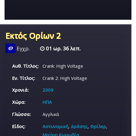
Εκτός Ορίων 2
🥔
Εγχρ.
01 ωρ. 36 λεπ.
Αυθ. Τίτλος:
Crank: High Voltage
Εν. Τίτλος:
Crank 2: High Voltage
Χρονιά:
2009
Χώρα:
ΗΠΑ
Γλώσσα:
Αγγλικά
Είδος:
Αστυνομική
,
Δράσης
,
Θρίλερ
,
Μαύρη Κωμωδία