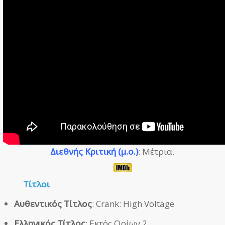
Διεθνής Κριτική (μ.ο.)
: Μέτρια.
Τίτλοι
Αυθεντικός Τίτλος
: Crank: High Voltage
Ελληνικός Τίτλος
: Εκτός Ορίων 2