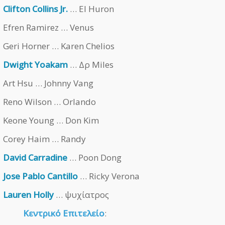
Clifton Collins Jr.
… El Huron
Efren Ramirez … Venus
Geri Horner … Karen Chelios
Dwight Yoakam
… Δρ Miles
Art Hsu … Johnny Vang
Reno Wilson … Orlando
Keone Young … Don Kim
Corey Haim … Randy
David Carradine
… Poon Dong
Jose Pablo Cantillo
… Ricky Verona
Lauren Holly
… ψυχίατρος
Κεντρικό Επιτελείο
: