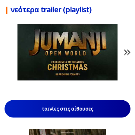
|
νεότερα trailer (playlist)
1
/
85
ταινίες στις αίθουσες