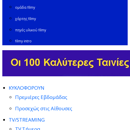
ομάδα filmy
χάρτης filmy
πηγές υλικού filmy
filmy intro
ΚΥΚΛΟΦΟΡΟΥΝ
Πρεμιέρες Εβδομάδας
Προσεχώς στις Αίθουσες
TV/STREAMING
TV Σήμερα