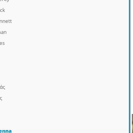
ck
nnett
man
es
τάς
ς
Kenna