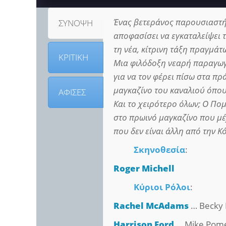
Ένας βετεράνος παρουσιαστής
ΣΥΝΟΨΗ
αποφασίσει να εγκαταλείψει 
τη νέα, κίτρινη τάξη πραγμάτ
ΚΡΙΤΙΚΗ
Μια φιλόδοξη νεαρή παραγωγό
για να τον φέρει πίσω στα π
μαγκαζίνο του καναλιού όπου 
ΑΦΙΣΕΣ
Και το χειρότερο όλων; Ο Πο
στο πρωινό μαγκαζίνο που μέ
που δεν είναι άλλη από την Κό
Σκηνοθεσία
:
Roger Michell
Κύριοι Ρόλοι
:
Rachel McAdams
… Becky 
Harrison Ford
… Mike Pom