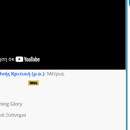
θνής Κριτική (μ.ο.)
: Μέτρια.
ning Glory
νό Ξύπνημα