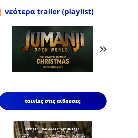
|
νεότερα trailer (playlist)
1
/
85
ταινίες στις αίθουσες