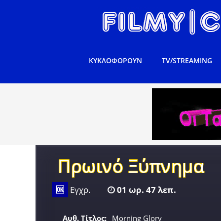
ΚΥΚΛΟΦΟΡΟΥΝ
TV/STREAMING
Πρωινό Ξύπνημα
🆗
Εγχρ.
01 ωρ. 47 λεπ.
Αυθ. Τίτλος:
Morning Glory