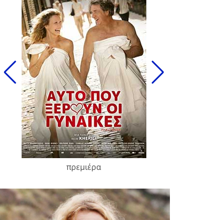
πρεμιέρα
François