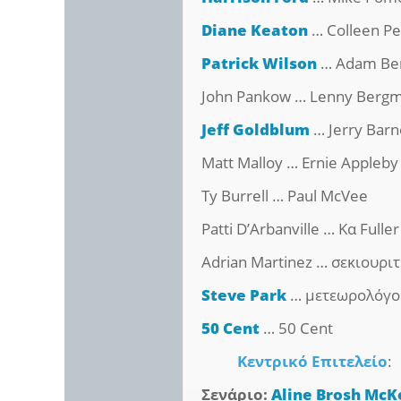
Diane Keaton
… Colleen Pe
Patrick Wilson
… Adam Be
John Pankow … Lenny Berg
Jeff Goldblum
… Jerry Barn
Matt Malloy … Ernie Appleby
Ty Burrell … Paul McVee
Patti D’Arbanville … Κα Fuller
Adrian Martinez … σεκιουρι
Steve Park
… μετεωρολόγο
50 Cent
… 50 Cent
Κεντρικό Επιτελείο
:
Σενάριο:
Aline Brosh Mc