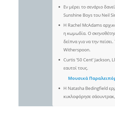
Εν μέρει το σενάριο δανε
Sunshine Boys του Neil S
Η Rachel McAdams αρχικά 
η κωμωδία. Ο σκηνοθέτης
δείπνα για να την πείσει
Witherspoon.
Curtis ’50 Cent’ Jackson,
εαυτοί τους.
Μουσικά Παραλειπό
Η Natasha Bedingfield ερμ
κυκλοφόρησε σάουντρακ,