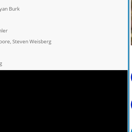
ryan Burk
hler
Moore, Steven Weisberg
g