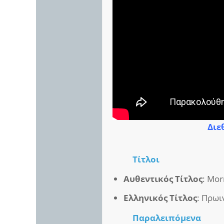
Διε
Τίτλοι
Αυθεντικός Τίτλος
: Mor
Ελληνικός Τίτλος
: Πρωι
Παραλειπόμενα