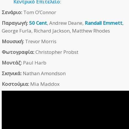
Κεντρικό Επιτελείο
:
Σενάριο:
Tom O’Connor
Παραγωγή:
50 Cent
, Andrew Deane,
Randall Emmett
,
George Furla, Richard Jackson, Matthew Rhodes
Μουσική:
Trevor Morris
Φωτογραφία:
Christopher Probst
Μοντάζ:
Paul Harb
Σκηνικά:
Nathan Amondson
Κοστούμια:
Mia Maddox