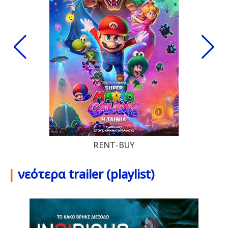
RENT-BUY
|
νεότερα trailer (playlist)