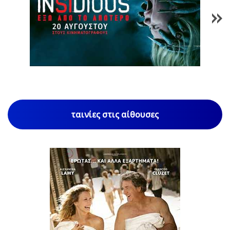
1
/
84
ταινίες στις αίθουσες