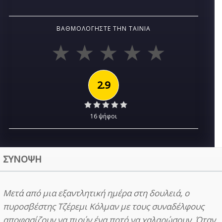
ΒΑΘΜΟΛΟΓΉΣΤΕ ΤΗΝ ΤΑΙΝΊΑ
2.9
16 ψήφοι
ΣΥΝΟΨΗ
Μετά από μια εξαντλητική ημέρα στη δουλειά, ο
πυροσβέστης Τζέρεμι Κόλμαν με τους συναδέλφους
αποφασίζουν να πιούν ένα ποτό να χαλαρώσουν. Όταν