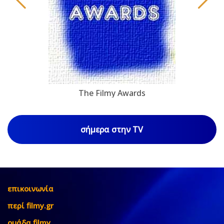
The Filmy Awards
σήμερα στην TV
επικοινωνία
περί filmy.gr
ομάδα filmy