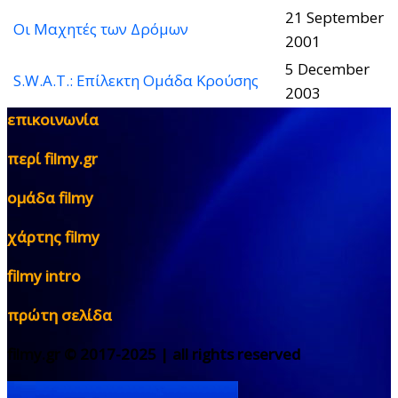
21 September
Οι Μαχητές των Δρόμων
2001
5 December
S.W.A.T.: Επίλεκτη Ομάδα Κρούσης
2003
επικοινωνία
περί filmy.gr
ομάδα filmy
χάρτης filmy
filmy intro
πρώτη σελίδα
filmy.gr © 2017-2025 | all rights reserved