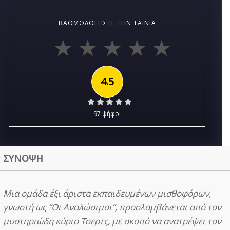
ΒΑΘΜΟΛΟΓΉΣΤΕ ΤΗΝ ΤΑΙΝΊΑ
4.5
97 ψήφοι
ΣΥΝΟΨΗ
Μια ομάδα έξι άριστα εκπαιδευμένων μισθοφόρων,
γνωστή ως “Οι Αναλώσιμοι”, προσλαμβάνεται από τον
μυστηριώδη κύριο Τσερτς, με σκοπό να ανατρέψει τον