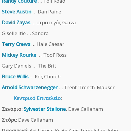
Randy Couture
… Toll Road
Steve Austin
… Dan Paine
David Zayas
… στρατηγός Garza
Giselle Itie … Sandra
Terry Crews
… Hale Caesar
Mickey Rourke
… ‘Tool’ Ross
Gary Daniels … The Brit
Bruce Willis
… Κος Church
Arnold Schwarzenegger
… Trent ‘Trench’ Mauser
Κεντρικό Επιτελείο
:
Σενάριο:
Sylvester Stallone
, Dave Callaham
Στόρι:
Dave Callaham
Παραγωγή:
Avi Lerner, Kevin King Templeton, John