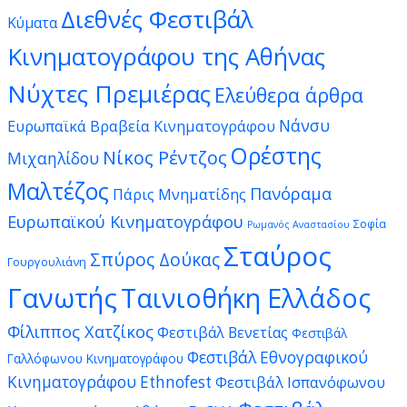
Διεθνές Φεστιβάλ
Κύματα
Κινηματογράφου της Αθήνας
Νύχτες Πρεμιέρας
Ελεύθερα άρθρα
Νάνσυ
Ευρωπαϊκά Βραβεία Κινηματογράφου
Ορέστης
Νίκος Ρέντζος
Μιχαηλίδου
Μαλτέζος
Πανόραμα
Πάρις Μνηματίδης
Ευρωπαϊκού Κινηματογράφου
Σοφία
Ρωμανός Αναστασίου
Σταύρος
Σπύρος Δούκας
Γουργουλιάνη
Γανωτής
Ταινιοθήκη Ελλάδος
Φίλιππος Χατζίκος
Φεστιβάλ Βενετίας
Φεστιβάλ
Φεστιβάλ Εθνογραφικού
Γαλλόφωνου Κινηματογράφου
Κινηματογράφου Ethnofest
Φεστιβάλ Ισπανόφωνου