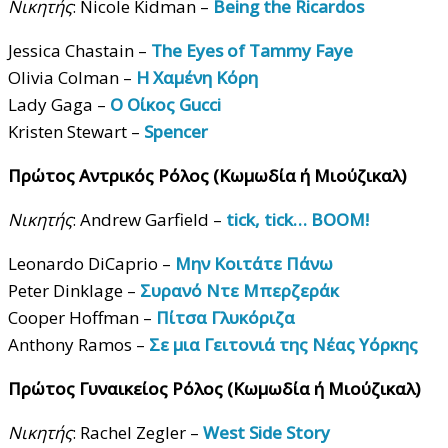
Νικητής
: Nicole Kidman –
Being the Ricardos
Jessica Chastain –
The Eyes of Tammy Faye
Olivia Colman –
Η Χαμένη Κόρη
Lady Gaga –
Ο Οίκος Gucci
Kristen Stewart –
Spencer
Πρώτος Αντρικός Ρόλος (Κωμωδία ή Μιούζικαλ)
Νικητής
: Andrew Garfield –
tick, tick… BOOM!
Leonardo DiCaprio –
Μην Κοιτάτε Πάνω
Peter Dinklage –
Συρανό Ντε Μπερζεράκ
Cooper Hoffman –
Πίτσα Γλυκόριζα
Anthony Ramos –
Σε μια Γειτονιά της Νέας Υόρκης
Πρώτος Γυναικείος Ρόλος (Κωμωδία ή Μιούζικαλ)
Νικητής
: Rachel Zegler –
West Side Story