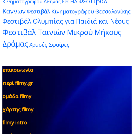
Φεστιβάλ
Κινηματογράφου Αθήνας FeCHA
Καννών
Φεστιβάλ Κινηματογράφου Θεσσαλονίκης
Φεστιβάλ Ολυμπίας για Παιδιά και Νέους
Φεστιβάλ Ταινιών Μικρού Μήκους
Δράμας
Χρυσές Σφαίρες
επικοινωνία
περί filmy.gr
ομάδα filmy
χάρτης filmy
filmy intro