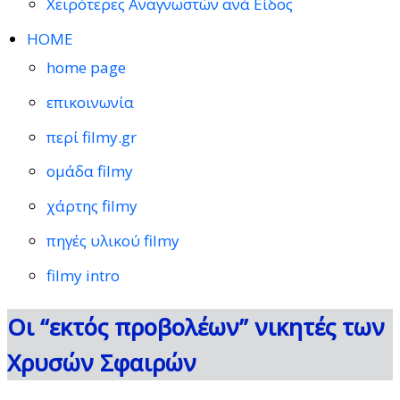
Χειρότερες Αναγνωστών ανά Είδος
HOME
home page
επικοινωνία
περί filmy.gr
ομάδα filmy
χάρτης filmy
πηγές υλικού filmy
filmy intro
Οι “εκτός προβολέων” νικητές των
Χρυσών Σφαιρών