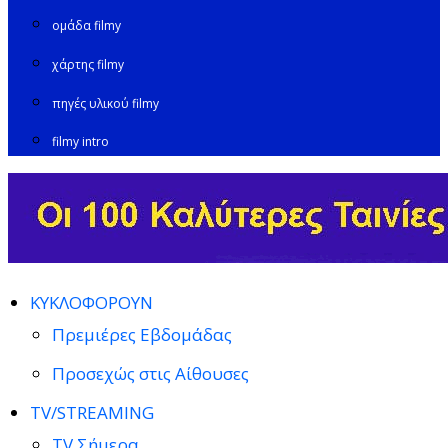
ομάδα filmy
χάρτης filmy
πηγές υλικού filmy
filmy intro
ΚΥΚΛΟΦΟΡΟΥΝ
Πρεμιέρες Εβδομάδας
Προσεχώς στις Αίθουσες
TV/STREAMING
TV Σήμερα