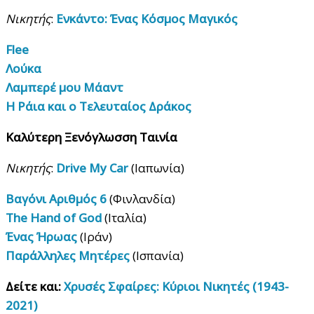
Νικητής
:
Ενκάντο: Ένας Κόσμος Μαγικός
Flee
Λούκα
Λαμπερέ μου Μάαντ
Η Ράια και ο Τελευταίος Δράκος
Καλύτερη Ξενόγλωσση Ταινία
Νικητής
:
Drive My Car
(Ιαπωνία)
Βαγόνι Αριθμός 6
(Φινλανδία)
The Hand of God
(Ιταλία)
Ένας Ήρωας
(Ιράν)
Παράλληλες Μητέρες
(Ισπανία)
Δείτε και:
Χρυσές Σφαίρες: Κύριοι Νικητές (1943-
2021)