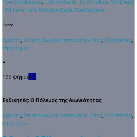
Tom Hiddleston
,
Tom Holland
,
Ty Simpkins
,
Vin Diesel
,
William Hurt
,
Winston Duke
,
Zoe Saldana
Genre
Δράσης
,
Επιστημονικής Φαντασίας
,
Έπος
,
Περιπέτεια
,
Υπερήρωες
199 ψήφοι
4.7
Εκδικητές: Ο Πόλεμος της Αιωνιότητας
Δράσης
,
Επιστημονικής Φαντασίας
,
Έπος
,
Περιπέτεια
,
Υπερήρωες