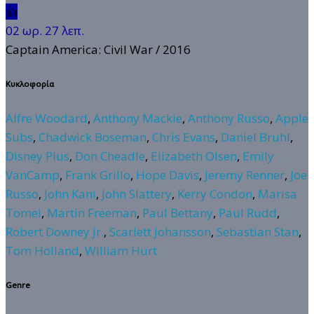
👍
02 ωρ. 27 λεπ.
Captain America: Civil War
/ 2016
Κυκλοφορία
Alfre Woodard
,
Anthony Mackie
,
Anthony Russo
,
Apple
Subs
,
Chadwick Boseman
,
Chris Evans
,
Daniel Bruhl
,
Disney Plus
,
Don Cheadle
,
Elizabeth Olsen
,
Emily
VanCamp
,
Frank Grillo
,
Hope Davis
,
Jeremy Renner
,
Joe
Russo
,
John Kani
,
John Slattery
,
Kerry Condon
,
Marisa
Tomei
,
Martin Freeman
,
Paul Bettany
,
Paul Rudd
,
Robert Downey Jr.
,
Scarlett Johansson
,
Sebastian Stan
,
Tom Holland
,
William Hurt
Genre