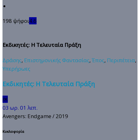
198 ψήφοι
4.6
Εκδικητές: Η Τελευταία Πράξη
Δράσης
,
Επιστημονικής Φαντασίας
,
Έπος
,
Περιπέτεια
,
Υπερήρωες
Εκδικητές: Η Τελευταία Πράξη
🆗
03 ωρ. 01 λεπ.
Avengers: Endgame
/ 2019
Κυκλοφορία