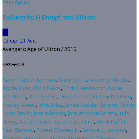
Υπερήρωες
Εκδικητές: Η Εποχή του Ultron
👍
02 ωρ. 21 λεπ.
Avengers: Age of Ultron
/ 2015
Κυκλοφορία
Aaron Taylor-Johnson
,
Andy Serkis
,
Anthony Mackie
,
Apple Subs
,
Chris Evans
,
Chris Hemsworth
,
Cobie
Smulders
,
Disney Plus
,
Don Cheadle
,
Elizabeth Olsen
,
Hayley Atwell
,
Idris Elba
,
James Spader
,
Jeremy Renner
,
Josh Brolin
,
Joss Whedon
,
Joss Whedon Writer
,
Julie
Delpy
,
Kerry Condon
,
Linda Cardellini
,
Mark Ruffalo
,
Paul Bettany
,
Robert Downey Jr.
,
Samuel L. Jackson
,
Scarlett Johansson
,
Stellan Skarsgard
,
Thomas