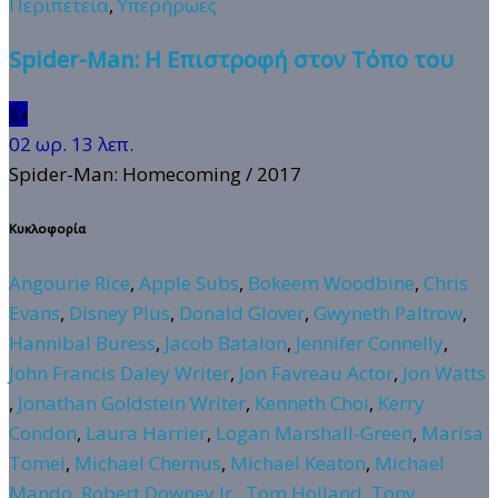
Περιπέτεια
,
Υπερήρωες
Spider-Man: Η Επιστροφή στον Τόπο του
👍
02 ωρ. 13 λεπ.
Spider-Man: Homecoming
/ 2017
Κυκλοφορία
Angourie Rice
,
Apple Subs
,
Bokeem Woodbine
,
Chris
Evans
,
Disney Plus
,
Donald Glover
,
Gwyneth Paltrow
,
Hannibal Buress
,
Jacob Batalon
,
Jennifer Connelly
,
John Francis Daley Writer
,
Jon Favreau Actor
,
Jon Watts
,
Jonathan Goldstein Writer
,
Kenneth Choi
,
Kerry
Condon
,
Laura Harrier
,
Logan Marshall-Green
,
Marisa
Tomei
,
Michael Chernus
,
Michael Keaton
,
Michael
Mando
,
Robert Downey Jr.
,
Tom Holland
,
Tony