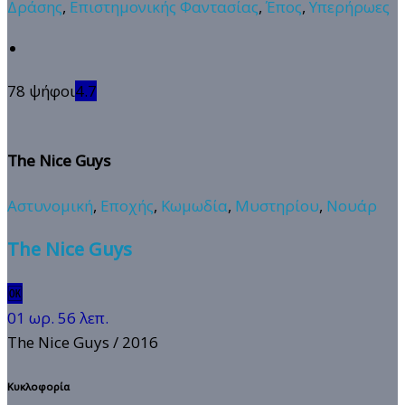
Δράσης
,
Επιστημονικής Φαντασίας
,
Έπος
,
Υπερήρωες
78 ψήφοι
4.7
The Nice Guys
Αστυνομική
,
Εποχής
,
Κωμωδία
,
Μυστηρίου
,
Νουάρ
The Nice Guys
🆗
01 ωρ. 56 λεπ.
The Nice Guys
/ 2016
Κυκλοφορία