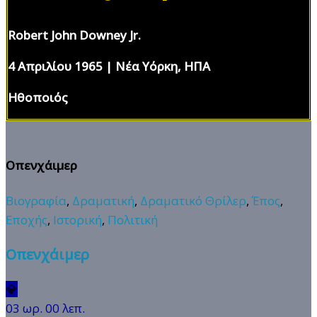
Robert John Downey Jr.
4 Απριλίου 1965 | Νέα Υόρκη, ΗΠΑ
Ηθοποιός
Οπενχάιμερ
Βιογραφία
,
Δραματική
,
Δραματικό Θρίλερ
,
Έπος
,
Εποχής
,
Ιστορική
,
Πολιτική
Οπενχάιμερ
💎
03 ωρ. 00 λεπ.