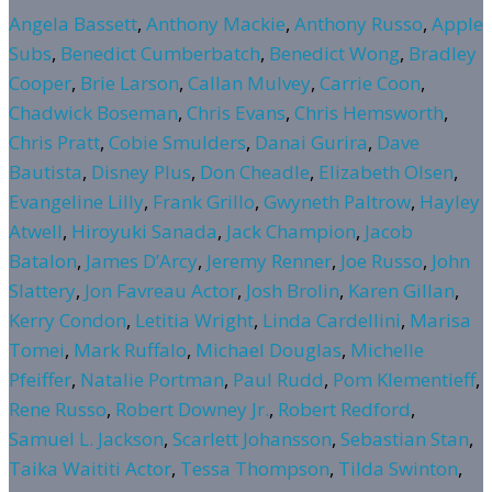
Angela Bassett
,
Anthony Mackie
,
Anthony Russo
,
Apple
Subs
,
Benedict Cumberbatch
,
Benedict Wong
,
Bradley
Cooper
,
Brie Larson
,
Callan Mulvey
,
Carrie Coon
,
Chadwick Boseman
,
Chris Evans
,
Chris Hemsworth
,
Chris Pratt
,
Cobie Smulders
,
Danai Gurira
,
Dave
Bautista
,
Disney Plus
,
Don Cheadle
,
Elizabeth Olsen
,
Evangeline Lilly
,
Frank Grillo
,
Gwyneth Paltrow
,
Hayley
Atwell
,
Hiroyuki Sanada
,
Jack Champion
,
Jacob
Batalon
,
James D’Arcy
,
Jeremy Renner
,
Joe Russo
,
John
Slattery
,
Jon Favreau Actor
,
Josh Brolin
,
Karen Gillan
,
Kerry Condon
,
Letitia Wright
,
Linda Cardellini
,
Marisa
Tomei
,
Mark Ruffalo
,
Michael Douglas
,
Michelle
Pfeiffer
,
Natalie Portman
,
Paul Rudd
,
Pom Klementieff
,
Rene Russo
,
Robert Downey Jr.
,
Robert Redford
,
Samuel L. Jackson
,
Scarlett Johansson
,
Sebastian Stan
,
Taika Waititi Actor
,
Tessa Thompson
,
Tilda Swinton
,