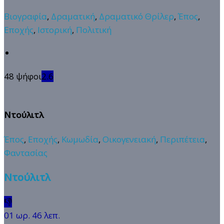
Βιογραφία
,
Δραματική
,
Δραματικό Θρίλερ
,
Έπος
,
Εποχής
,
Ιστορική
,
Πολιτική
48 ψήφοι
2.6
Ντούλιτλ
Έπος
,
Εποχής
,
Κωμωδία
,
Οικογενειακή
,
Περιπέτεια
,
Φαντασίας
Ντούλιτλ
👎
01 ωρ. 46 λεπ.