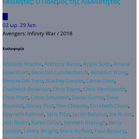
Εκδικητές: Ο Πόλεμος της Αιωνιότητας
👍
02 ωρ. 29 λεπ.
Avengers: Infinity War
/ 2018
Κυκλοφορία
Anthony Mackie
,
Anthony Russo
,
Apple Subs
,
Ariana
Greenblatt
,
Benedict Cumberbatch
,
Benedict Wong
,
Benicio Del Toro
,
Bradley Cooper
,
Carrie Coon
,
Chadwick Boseman
,
Chris Evans
,
Chris Hemsworth
,
Chris Pratt
,
Cobie Smulders
,
Danai Gurira
,
Dave
Bautista
,
Disney Plus
,
Don Cheadle
,
Elizabeth Olsen
,
Gwyneth Paltrow
,
Idris Elba
,
Jacob Batalon
,
Joe Russo
,
Josh Brolin
,
Karen Gillan
,
Kenneth Branagh
,
Kerry
Condon
,
Letitia Wright
,
Mark Ruffalo
,
Paul Bettany
,