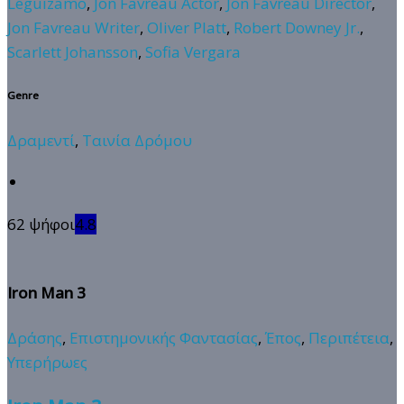
Leguizamo
,
Jon Favreau Actor
,
Jon Favreau Director
,
Jon Favreau Writer
,
Oliver Platt
,
Robert Downey Jr.
,
Scarlett Johansson
,
Sofia Vergara
Genre
Δραμεντί
,
Ταινία Δρόμου
62 ψήφοι
4.8
Iron Man 3
Δράσης
,
Επιστημονικής Φαντασίας
,
Έπος
,
Περιπέτεια
,
Υπερήρωες