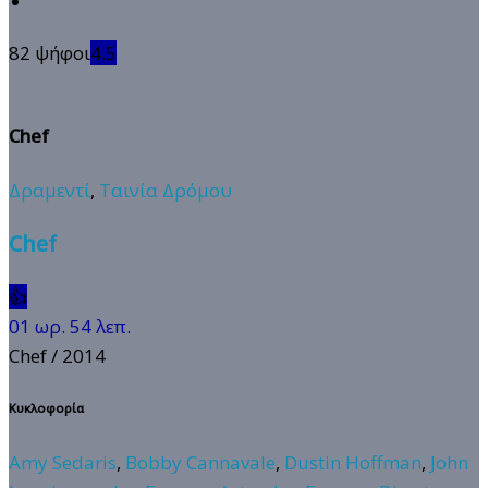
82 ψήφοι
4.5
Chef
Δραμεντί
,
Ταινία Δρόμου
Chef
👍
01 ωρ. 54 λεπ.
Chef
/ 2014
Κυκλοφορία
Amy Sedaris
,
Bobby Cannavale
,
Dustin Hoffman
,
John