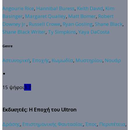
Angourie Rice
,
Hannibal Buress
,
Keith David
,
Kim
Basinger
,
Margaret Qualley
,
Matt Bomer
,
Robert
Downey Jr.
,
Russell Crowe
,
Ryan Gosling
,
Shane Black
,
Shane Black Writer
,
Ty Simpkins
,
Yaya DaCosta
Genre
Αστυνομική
,
Εποχής
,
Κωμωδία
,
Μυστηρίου
,
Νουάρ
15 ψήφοι
3.7
Εκδικητές: Η Εποχή του Ultron
Δράσης
,
Επιστημονικής Φαντασίας
,
Έπος
,
Περιπέτεια
,