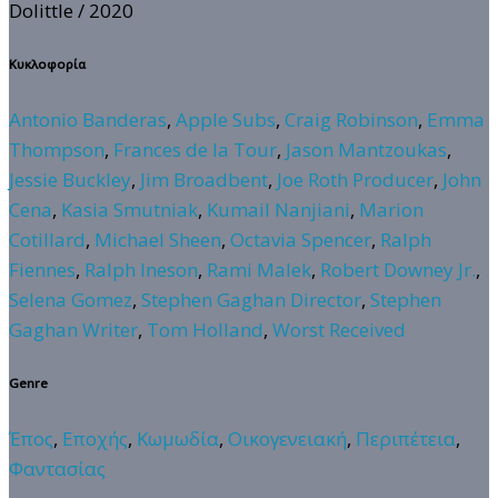
Dolittle
/ 2020
Κυκλοφορία
Antonio Banderas
,
Apple Subs
,
Craig Robinson
,
Emma
Thompson
,
Frances de la Tour
,
Jason Mantzoukas
,
Jessie Buckley
,
Jim Broadbent
,
Joe Roth Producer
,
John
Cena
,
Kasia Smutniak
,
Kumail Nanjiani
,
Marion
Cotillard
,
Michael Sheen
,
Octavia Spencer
,
Ralph
Fiennes
,
Ralph Ineson
,
Rami Malek
,
Robert Downey Jr.
,
Selena Gomez
,
Stephen Gaghan Director
,
Stephen
Gaghan Writer
,
Tom Holland
,
Worst Received
Genre
Έπος
,
Εποχής
,
Κωμωδία
,
Οικογενειακή
,
Περιπέτεια
,
Φαντασίας