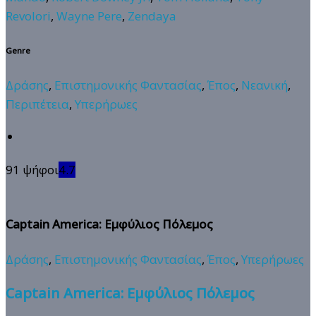
Revolori
,
Wayne Pere
,
Zendaya
Genre
Δράσης
,
Επιστημονικής Φαντασίας
,
Έπος
,
Νεανική
,
Περιπέτεια
,
Υπερήρωες
91 ψήφοι
4.7
Captain America: Εμφύλιος Πόλεμος
Δράσης
,
Επιστημονικής Φαντασίας
,
Έπος
,
Υπερήρωες
Captain America: Εμφύλιος Πόλεμος