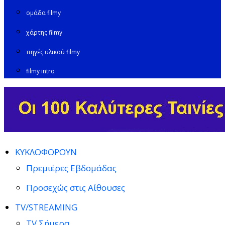
ομάδα filmy
χάρτης filmy
πηγές υλικού filmy
filmy intro
ΚΥΚΛΟΦΟΡΟΥΝ
Πρεμιέρες Εβδομάδας
Προσεχώς στις Αίθουσες
TV/STREAMING
TV Σήμερα