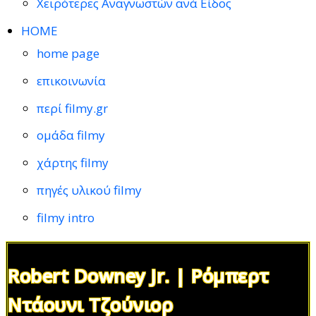
Χειρότερες Αναγνωστών ανά Είδος
HOME
home page
επικοινωνία
περί filmy.gr
ομάδα filmy
χάρτης filmy
πηγές υλικού filmy
filmy intro
Robert Downey Jr. | Ρόμπερτ
Ντάουνι Τζούνιορ