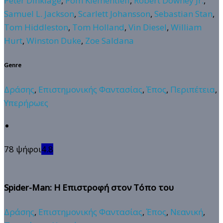
Peter Dinklage
,
Pom Klementieff
,
Robert Downey Jr.
,
Samuel L. Jackson
,
Scarlett Johansson
,
Sebastian Stan
,
Tom Hiddleston
,
Tom Holland
,
Vin Diesel
,
William
Hurt
,
Winston Duke
,
Zoe Saldana
Genre
Δράσης
,
Επιστημονικής Φαντασίας
,
Έπος
,
Περιπέτεια
,
Υπερήρωες
78 ψήφοι
4.8
Spider-Man: Η Επιστροφή στον Τόπο του
Δράσης
,
Επιστημονικής Φαντασίας
,
Έπος
,
Νεανική
,