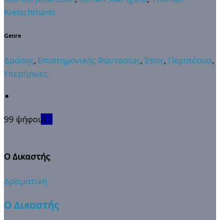
Kretschmann
Genre
Δράσης
,
Επιστημονικής Φαντασίας
,
Έπος
,
Περιπέτεια
,
Υπερήρωες
99 ψήφοι
4.7
Ο Δικαστής
Δραματική
Ο Δικαστής