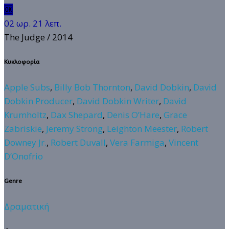
🆗
02 ωρ. 21 λεπ.
The Judge
/ 2014
Κυκλοφορία
Apple Subs
,
Billy Bob Thornton
,
David Dobkin
,
David
Dobkin Producer
,
David Dobkin Writer
,
David
Krumholtz
,
Dax Shepard
,
Denis O’Hare
,
Grace
Zabriskie
,
Jeremy Strong
,
Leighton Meester
,
Robert
Downey Jr.
,
Robert Duvall
,
Vera Farmiga
,
Vincent
D’Onofrio
Genre
Δραματική