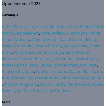
Oppenheimer
/ 2023
Κυκλοφορία
Alden Ehrenreich
,
Alex Wolff
,
Apple Subs
,
Benny Safdie
Actor
,
Best Received
,
Casey Affleck
,
Christopher Nolan
,
Cillian Murphy
,
Dane DeHaan
,
David Dastmalchian
,
David Krumholtz
,
Devon Bostick
,
Dylan Arnold
,
Emily
Blunt
,
Filmy Stars
,
Florence Pugh
,
Gary Oldman
,
Harrison Sloan Gilbertson
,
Jack Quaid
,
James D’Arcy
,
James Remar
,
Jason Clarke
,
Josh Hartnett
,
Josh Peck
,
Kenneth Branagh
,
Louise Lombard
,
Macon Blair Actor
,
Matt Damon
,
Matthew Modine
,
Matthias Schweighofer
,
Michael Angarano
,
Olivia Thirlby
,
Rami Malek
,
Robert
Downey Jr.
,
Tom Conti
,
Tony Goldwyn
Genre