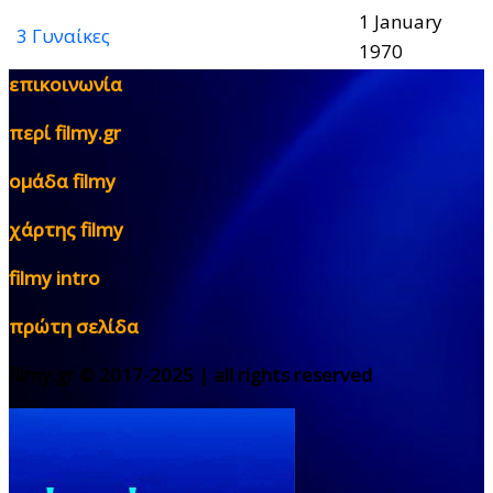
1 January
3 Γυναίκες
1970
επικοινωνία
περί filmy.gr
ομάδα filmy
χάρτης filmy
filmy intro
πρώτη σελίδα
filmy.gr © 2017-2025 | all rights reserved