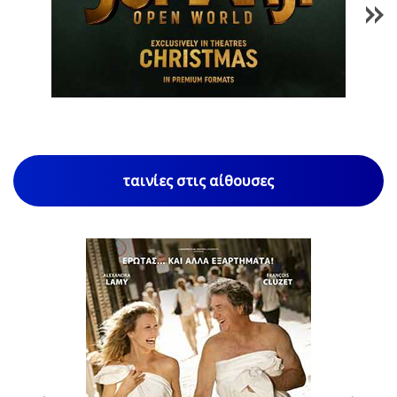
1
/
85
ταινίες στις αίθουσες