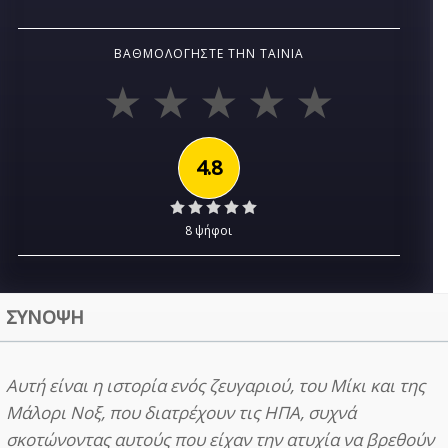
ΒΑΘΜΟΛΟΓΉΣΤΕ ΤΗΝ ΤΑΙΝΊΑ
4.8
8 ψήφοι
ΣΥΝΟΨΗ
Αυτή είναι η ιστορία ενός ζευγαριού, του Μίκι και της
Μάλορι Νοξ, που διατρέχουν τις ΗΠΑ, συχνά
σκοτώνοντας αυτούς που είχαν την ατυχία να βρεθούν