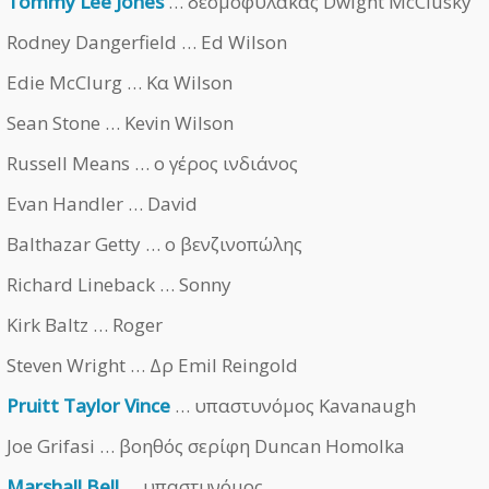
Tommy Lee Jones
… δεσμοφύλακας Dwight McClusky
Rodney Dangerfield … Ed Wilson
Edie McClurg … Κα Wilson
Sean Stone … Kevin Wilson
Russell Means … ο γέρος ινδιάνος
Evan Handler … David
Balthazar Getty … ο βενζινοπώλης
Richard Lineback … Sonny
Kirk Baltz … Roger
Steven Wright … Δρ Emil Reingold
Pruitt Taylor Vince
… υπαστυνόμος Kavanaugh
Joe Grifasi … βοηθός σερίφη Duncan Homolka
Marshall Bell
… υπαστυνόμος